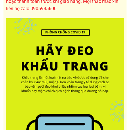
hoặc thanh toán trước khi giao hàng. Mọi thắc mắc xin
liên hệ zalo 0905985600