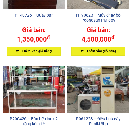
H140726 – Quầy bar
H190823 – Máy chạy bộ
Poongsan PM-889
Giá bán:
Giá bán:
đ
đ
1,350,000
4,500,000
Thêm vào giỏ hàng
Thêm vào giỏ hàng
P200426 – Bàn bếp inox 2
P061223 – Điều hoà cây
tầng kèm kệ
Funiki 3hp