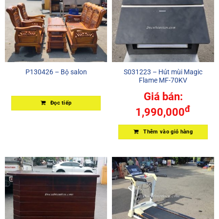
P130426 – Bộ salon
S031223 – Hút mùi Magic
Flame MF-70KV
Giá bán:
Đọc tiếp
đ
1,990,000
Thêm vào giỏ hàng