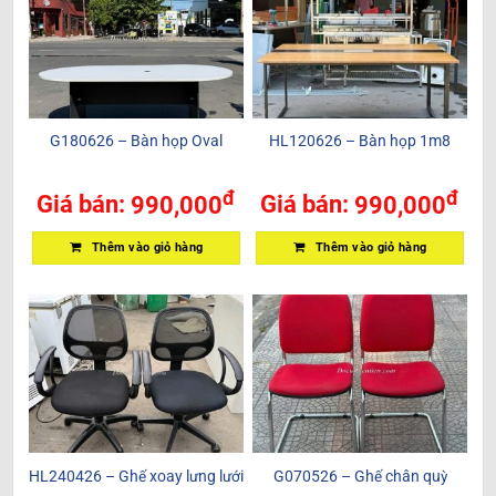
G180626 – Bàn họp Oval
HL120626 – Bàn họp 1m8
đ
đ
Giá bán:
990,000
Giá bán:
990,000
Thêm vào giỏ hàng
Thêm vào giỏ hàng
HL240426 – Ghế xoay lưng lưới
G070526 – Ghế chân quỳ