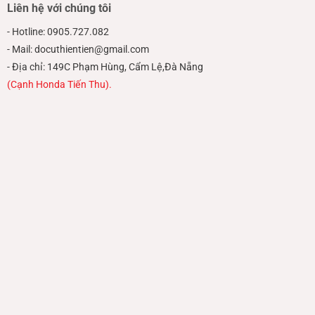
Liên hệ với chúng tôi
Tất cả các vật dụng, đồ dùng văn phòng của bạn đều
- Hotline: 0905.727.082
có thể trao đổi tại Thiên Tiến. Bạn có thể liên hệ ngay
- Mail: docuthientien@gmail.com
hotline
0905 727 082
để được hỗ trợ nhanh nhất.
- Địa chỉ: 149C Phạm Hùng, Cẩm Lệ,Đà Nẵng
(Cạnh Honda Tiến Thu).