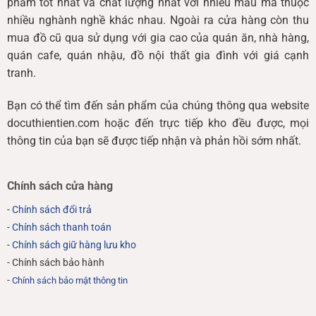
phẩm tốt nhất và chất lượng nhất với nhiều mẫu mã thuộc
Thiên Tiến
nhiều nghành nghề khác nhau. Ngoài ra cửa hàng còn thu
mua đồ cũ qua sử dụng với gia cao của quán ăn, nhà hàng,
Dịch vụ thanh lý văn phòng là dịch vụ được Thiên Tiến
quán cafe, quán nhậu, đồ nội thất gia đình với giá cạnh
vô cùng chú trọng với châm ngôn ‘’mang đến sự hài
tranh.
lòng cao nhất’’ cho khách hàng trong lĩnh vực
thu mua
đồ cũ Đà Nẵng
công ty luôn chú trọng việc phục vụ
Bạn có thể tìm đến sản phẩm của chúng thông qua website
khách hàng 1 cách chuyên nghiệp nhất.
docuthientien.com hoặc đến trực tiếp kho đều được, mọi
thông tin của bạn sẽ được tiếp nhận và phản hồi sớm nhất.
Thiên Tiến thu mua từ A – Z các nội thất văn phòng:
Bàn ghế văn phòng: Bao gồm ghế rời, ghế xoay, ghế
Chính sách cửa hàng
liền bàn, bàn làm việc,…
-
Chính sách đổi trả
Tủ hồ sơ văn phòng.
-
Chính sách thanh toán
Giá sách, kệ trưng bày văn phòng.
-
Chính sách giữ hàng lưu kho
- Chính sách bảo hành
Bộ bàn ghế giám đốc.
-
Chính sách bảo mật thông tin
Tất cả các vật dụng điện tử như: Tủ lạnh, máy pha cà
phê, máy chấm công…