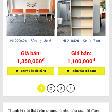
HL220426 – Bàn họp 3m6
HL210426 – Kệ tủ hồ sơ
Giá bán:
Giá bán:
đ
đ
1,350,000
1,100,000
Thêm vào giỏ hàng
Thêm vào giỏ hàng
1
2
3
Thanh lý nội thất văn phòng
là nhu cầu của rất đông