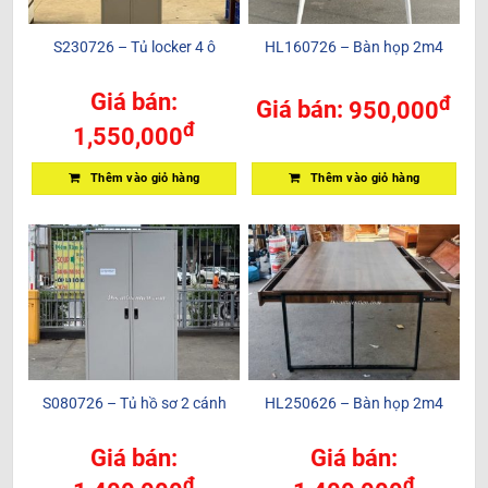
S230726 – Tủ locker 4 ô
HL160726 – Bàn họp 2m4
Giá bán:
đ
Giá bán:
950,000
đ
1,550,000
Thêm vào giỏ hàng
Thêm vào giỏ hàng
S080726 – Tủ hồ sơ 2 cánh
HL250626 – Bàn họp 2m4
Giá bán:
Giá bán:
đ
đ