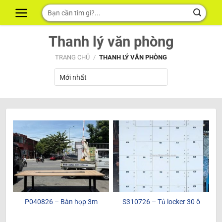
Skip
Tìm
to
kiếm:
content
Thanh lý văn phòng
TRANG CHỦ
/
THANH LÝ VĂN PHÒNG
P040826 – Bàn họp 3m
S310726 – Tủ locker 30 ô