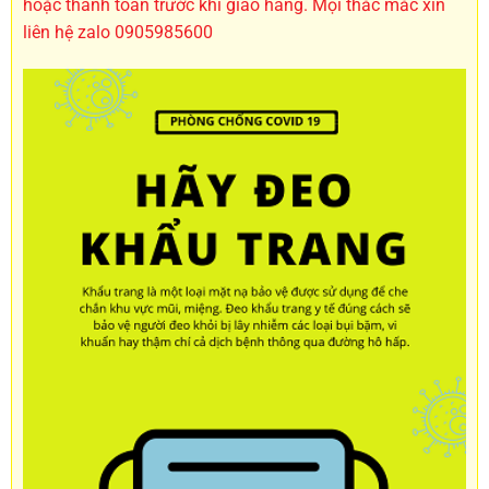
hoặc thanh toán trước khi giao hàng. Mọi thắc mắc xin
liên hệ zalo 0905985600