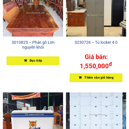
S010825 – Phản gỗ Lim
S230726 – Tủ locker 4 ô
nguyên khối
Giá bán:
Đọc tiếp
đ
1,550,000
Thêm vào giỏ hàng