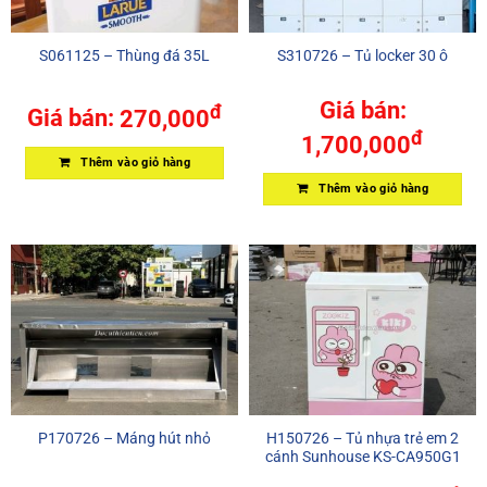
S061125 – Thùng đá 35L
S310726 – Tủ locker 30 ô
Giá bán:
đ
Giá bán:
270,000
đ
1,700,000
Thêm vào giỏ hàng
Thêm vào giỏ hàng
P170726 – Máng hút nhỏ
H150726 – Tủ nhựa trẻ em 2
cánh Sunhouse KS-CA950G1