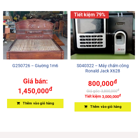
Tiết kiệm 79%
G250726 – Giường 1m6
S040322 – Máy chấm công
Ronald Jack X628
Giá bán:
đ
800,000
đ
1,450,000
đ
Giá gốc:
3,800,000
đ
Tiết kiệm
3,000,000
Thêm vào giỏ hàng
Thêm vào giỏ hàng