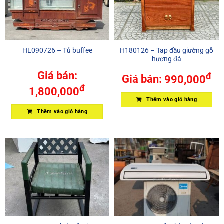
HL090726 – Tủ buffee
H180126 – Tap đầu giường gỗ
hương đá
Giá bán:
đ
Giá bán:
990,000
đ
1,800,000
Thêm vào giỏ hàng
Thêm vào giỏ hàng