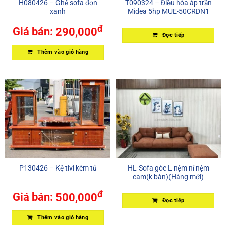
H080426 – Ghế sofa đơn
T090324 – Điều hòa áp trần
xanh
Midea 5hp MUE-50CRDN1
đ
Giá bán:
290,000
Đọc tiếp
Thêm vào giỏ hàng
P130426 – Kệ tivi kèm tủ
HL-Sofa góc L nệm nỉ nệm
cam(k bàn)(Hàng mới)
đ
Giá bán:
500,000
Đọc tiếp
Thêm vào giỏ hàng