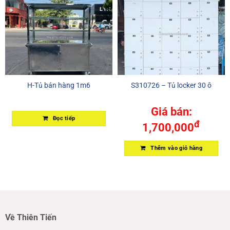
H-Tủ bán hàng 1m6
S310726 – Tủ locker 30 ô
Giá bán:
Đọc tiếp
đ
1,700,000
Thêm vào giỏ hàng
Về Thiên Tiến