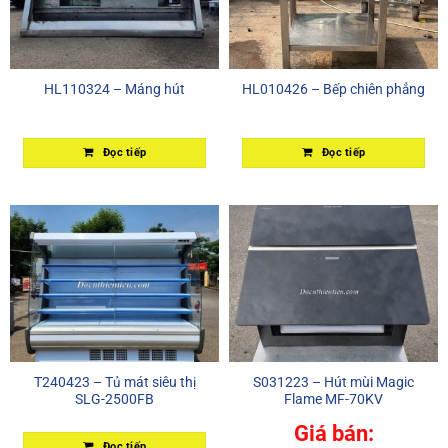
HL110324 – Máng hút
HL010426 – Bếp chiên phẳng
Đọc tiếp
Đọc tiếp
T240423 – Tủ mát siêu thị
S031223 – Hút mùi Magic
SLG-2500FB
Flame MF-70KV
Giá bán:
Đọc tiếp