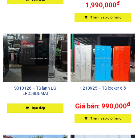
đ
1,990,000
Thêm vào giỏ hàng
S310126 – Tủ lạnh LG
H210925 – Tủ locker 6 ô
LFD58BLMAI
đ
Giá bán:
990,000
Đọc tiếp
Thêm vào giỏ hàng