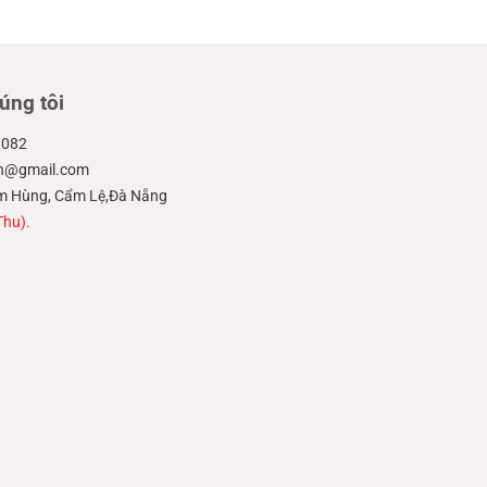
úng tôi
.082
ien@gmail.com
hạm Hùng, Cẩm Lệ,Đà Nẵng
Thu).