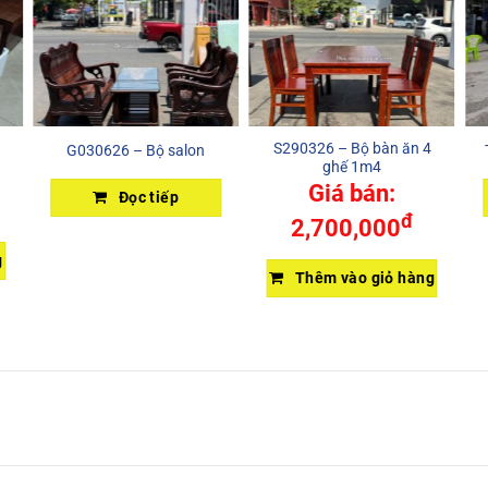
S290326 – Bộ bàn ăn 4
G030626 – Bộ salon
ghế 1m4
Giá bán:
Đọc tiếp
đ
2,700,000
g
Thêm vào giỏ hàng