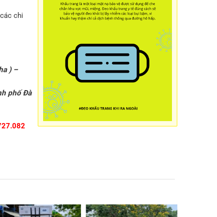
các chi
ha ) –
nh phố Đà
727.082