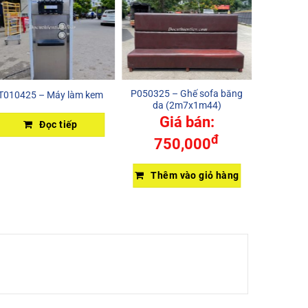
P050325 – Ghế sofa băng
HL2303
T010425 – Máy làm kem
da (2m7x1m44)
Giá bán:
Đọc tiếp
đ
750,000
Thêm vào giỏ hàng