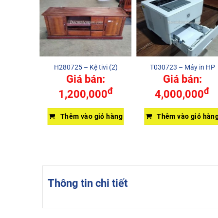
n thờ
H280725 – Kệ tivi (2)
T030723 – Máy in HP
n:
Giá bán:
Giá bán:
đ
đ
đ
00
1,200,000
4,000,000
giỏ hàng
Thêm vào giỏ hàng
Thêm vào giỏ hàn
Thông tin chi tiết