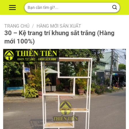
Skip
Tìm
to
kiếm:
content
TRANG CHỦ
/
HÀNG MỚI SẢN XUẤT
30 – Kệ trang trí khung sắt trắng (Hàng
mới 100%)