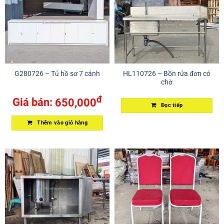
G280726 – Tủ hồ sơ 7 cánh
HL110726 – Bồn rửa đơn có
chờ
đ
Giá bán:
650,000
Đọc tiếp
Thêm vào giỏ hàng