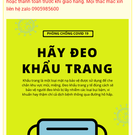
hoặc thanh toán trước khi giao hàng. Mọi thắc mắc xin
liên hệ zalo 0905985600