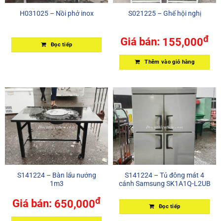
H031025 – Nồi phở inox
S021225 – Ghế hội nghị
đ
Giá bán:
155,000
Đọc tiếp
Thêm vào giỏ hàng
S141224 – Bàn lẩu nướng
S141224 – Tủ đông mát 4
1m3
cánh Samsung SK1A1Q-L2UB
đ
Giá bán:
650,000
Đọc tiếp