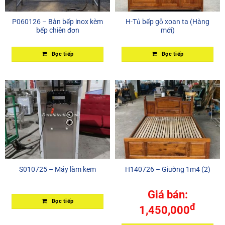
P060126 – Bàn bếp inox kèm
H-Tủ bếp gỗ xoan ta (Hàng
bếp chiên đơn
mới)
Đọc tiếp
Đọc tiếp
S010725 – Máy làm kem
H140726 – Giường 1m4 (2)
Giá bán:
Đọc tiếp
đ
1,450,000