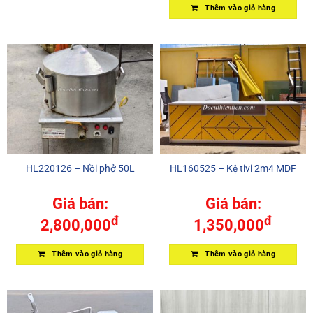
Thêm vào giỏ hàng
HL220126 – Nồi phở 50L
HL160525 – Kệ tivi 2m4 MDF
Giá bán:
Giá bán:
đ
đ
2,800,000
1,350,000
Thêm vào giỏ hàng
Thêm vào giỏ hàng