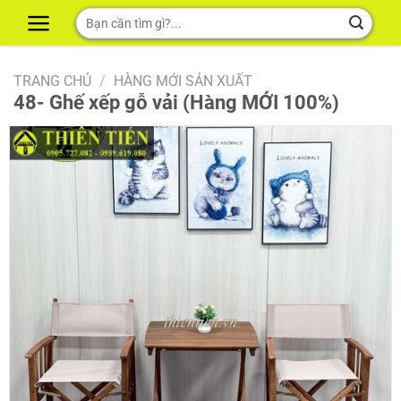
Skip
Tìm
to
kiếm:
content
TRANG CHỦ
/
HÀNG MỚI SẢN XUẤT
48- Ghế xếp gỗ vải (Hàng MỚI 100%)