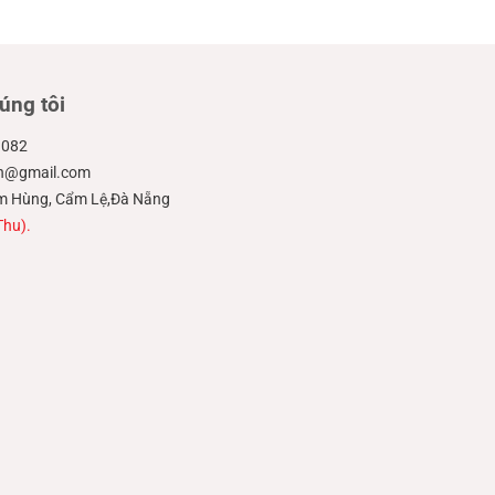
úng tôi
.082
ien@gmail.com
hạm Hùng, Cẩm Lệ,Đà Nẵng
Thu).