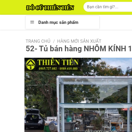
Skip
Tìm
kiếm:
to
content
Danh mục sản phẩm
TRANG CHỦ
/
HÀNG MỚI SẢN XUẤT
52- Tủ bán hàng NHÔM KÍNH 