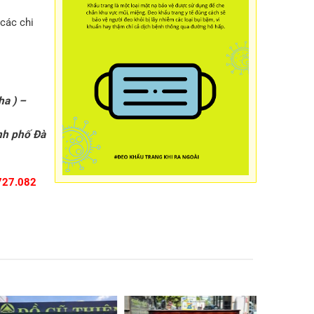
các chi
ha ) –
nh phố Đà
727.082