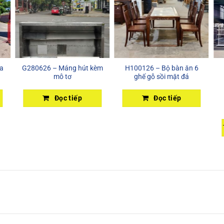
a
G280626 – Máng hút kèm
H100126 – Bộ bàn ăn 6
mô tơ
ghế gỗ sồi mặt đá
Đọc tiếp
Đọc tiếp