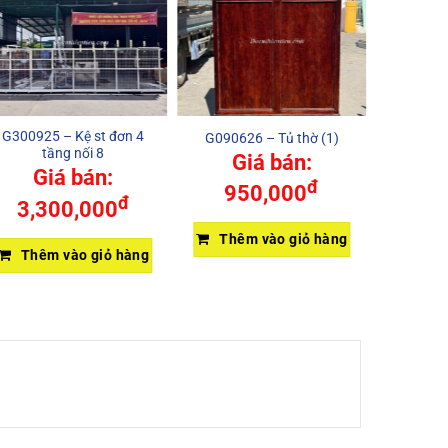
G300925 – Kệ st đơn 4
G090626 – Tủ thờ (1)
H-Xe tr
tầng nối 8
Giá bán:
Giá bán:
đ
950,000
đ
3,300,000
Thêm vào giỏ hàng
Thêm vào giỏ hàng