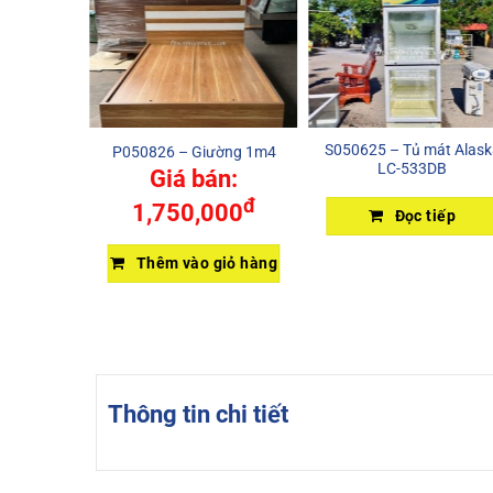
S050625 – Tủ mát Alask
P050826 – Giường 1m4
LC-533DB
Giá bán:
đ
áng hút
1,750,000
Đọc tiếp
iếp
Thêm vào giỏ hàng
Thông tin chi tiết