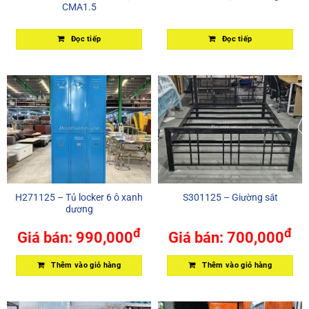
CMA1.5
Đọc tiếp
Đọc tiếp
H271125 – Tủ locker 6 ô xanh
S301125 – Giường sắt
dương
đ
đ
Giá bán:
990,000
Giá bán:
700,000
Thêm vào giỏ hàng
Thêm vào giỏ hàng