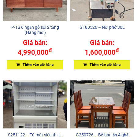
P-Tủ 6 ngăn gỗ sồi 2 tầng
G180526 – Nồi phở 30L
(Hàng mới)
Giá bán:
Giá bán:
đ
đ
4,990,000
1,600,000
Thêm vào giỏ hàng
Thêm vào giỏ hàng
S251122 – Tủ mát siêu thị L-
G250726 – Bộ bàn ăn 4 ghế