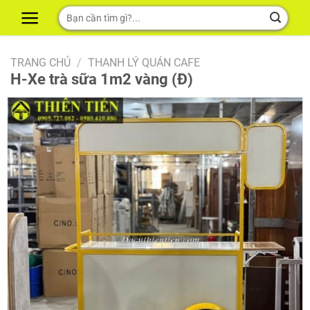
Skip
Tìm
to
kiếm:
content
TRANG CHỦ
/
THANH LÝ QUÁN CAFE
H-Xe trà sữa 1m2 vàng (Đ)