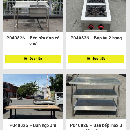
P040826 – Bồn rửa đơn có
P040826 – Bếp âu 2 họng
chờ
Đọc tiếp
Đọc tiếp
P040826 – Bàn họp 3m
P040826 – Bàn bếp inox 3