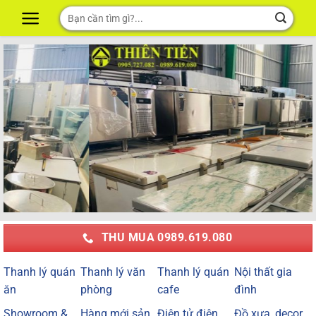
Skip
Tìm
to
kiếm:
content
THU MUA 0989.619.080
Thanh lý quán
Thanh lý văn
Thanh lý quán
Nội thất gia
ăn
phòng
cafe
đình
Showroom &
Hàng mới sản
Điện tử điện
Đồ xưa, decor