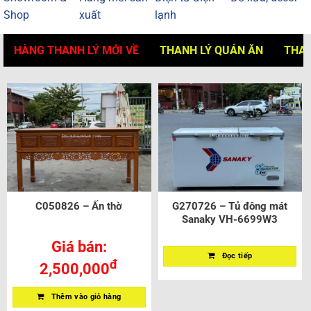
Shop
xuất
lạnh
HÀNG THANH LÝ MỚI VỀ
THANH LÝ QUÁN ĂN
THAN
C050826 – Ấn thờ
G270726 – Tủ đông mát
Sanaky VH-6699W3
Giá bán:
Đọc tiếp
đ
2,500,000
Thêm vào giỏ hàng