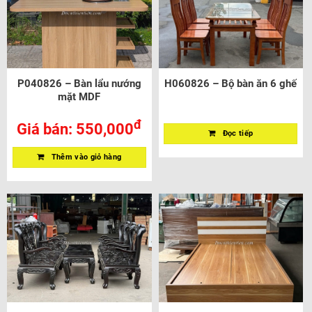
P040826 – Bàn lẩu nướng
H060826 – Bộ bàn ăn 6 ghế
mặt MDF
đ
Giá bán:
550,000
Đọc tiếp
Thêm vào giỏ hàng