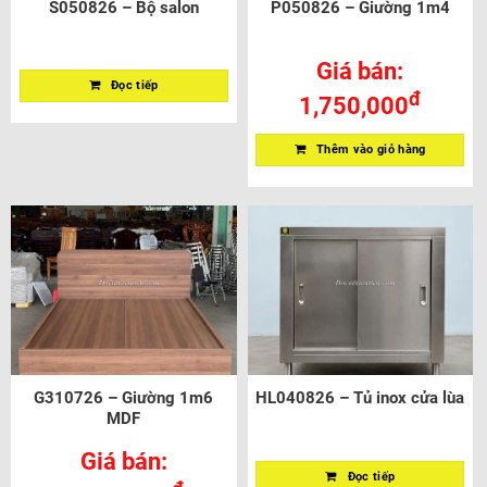
S050826 – Bộ salon
P050826 – Giường 1m4
Giá bán:
Đọc tiếp
đ
1,750,000
Thêm vào giỏ hàng
G310726 – Giường 1m6
HL040826 – Tủ inox cửa lùa
MDF
Giá bán:
Đọc tiếp