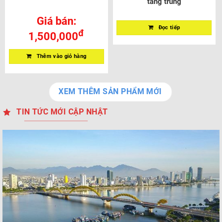
tầng trung
Giá bán:
Đọc tiếp
đ
1,500,000
Thêm vào giỏ hàng
XEM THÊM SẢN PHẨM MỚI
TIN TỨC MỚI CẬP NHẬT