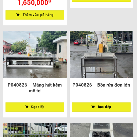
đ
1,650,000
Thêm vào giỏ hàng
P040826 – Máng hút kèm
P040826 – Bồn rửa đơn lớn
mô tơ
Đọc tiếp
Đọc tiếp