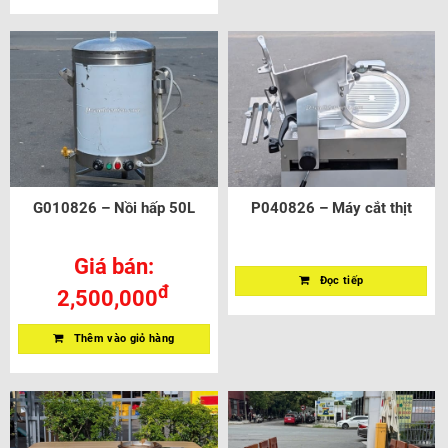
G010826 – Nồi hấp 50L
P040826 – Máy cắt thịt
Giá bán:
Đọc tiếp
đ
2,500,000
Thêm vào giỏ hàng