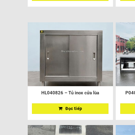
HL040826 – Tủ inox cửa lùa
P040
Đọc tiếp