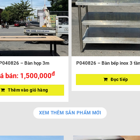
P040826 – Bàn họp 3m
P040826 – Bàn bếp inox 3 tần
đ
á bán:
1,500,000
Đọc tiếp
Thêm vào giỏ hàng
XEM THÊM SẢN PHẨM MỚI