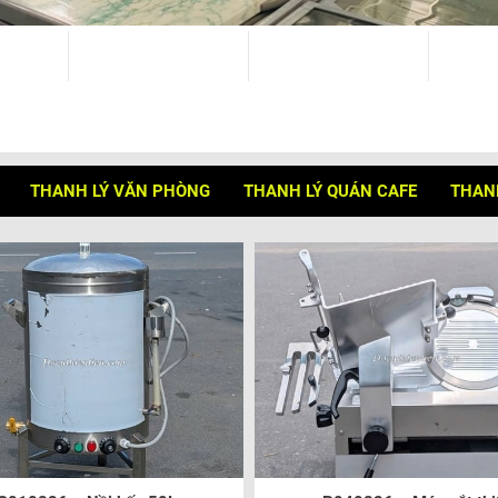
THANH LÝ VĂN PHÒNG
THANH LÝ QUÁN CAFE
THANH