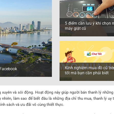
5 điểm cần lưu ý khi chọn
máy giặt cũ
Kinh nghiệm mua đồ cũ trê
n Facebook
tốt mà bạn cần phải biết
g xuyên và sôi động. Hoạt động này giúp người bán thanh lý những
 nhiên, làm sao để biết đâu là những địa chỉ thu mua, thanh lý uy
nh sách và ưu đãi vô cùng thiết thực.