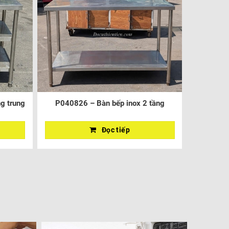
g trung
P040826 – Bàn bếp inox 2 tầng
Đọc tiếp