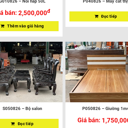
G010826 – Nồi hấp 50L
P040826 – Máy cắt thị
đ
á bán:
2,500,000
Đọc tiếp
Thêm vào giỏ hàng
S050826 – Bộ salon
P050826 – Giường 1m
Giá bán:
1,750,00
Đọc tiếp