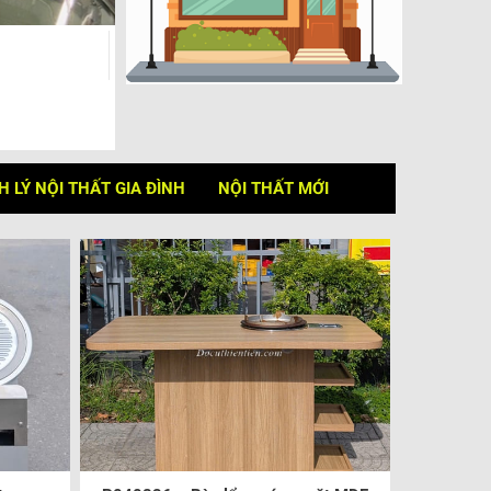
 LÝ NỘI THẤT GIA ĐÌNH
NỘI THẤT MỚI