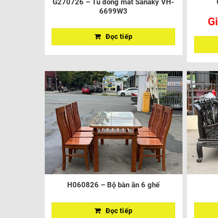
G270726 – Tủ đông mát Sanaky VH-
6699W3
Gi
Đọc tiếp
H060826 – Bộ bàn ăn 6 ghế
Đọc tiếp