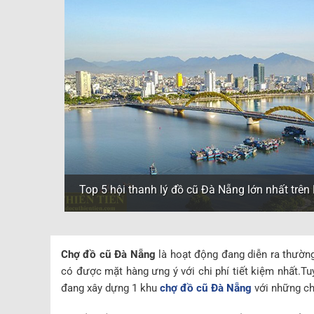
Top 5 hội thanh lý đồ cũ Đà Nẵng lớn nhất trê
Chợ đồ cũ Đà Nẵng
là hoạt động đang diễn ra thườn
có được mặt hàng ưng ý với chi phí tiết kiệm nhất.Tuy
đang xây dựng 1 khu
chợ đồ cũ Đà Nẵng
với những chí