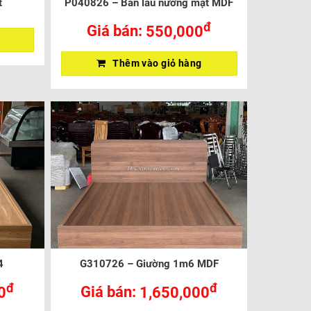
t
P040826 – Bàn lẩu nướng mặt MDF
đ
Giá bán:
550,000
Thêm vào giỏ hàng
4
G310726 – Giường 1m6 MDF
đ
đ
0
Giá bán:
1,650,000