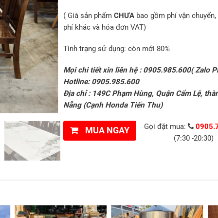
( Giá sản phẩm
CHƯA
bao gồm phí vận chuyển, 
phí khác và hóa đơn VAT)
Tình trạng sử dụng: còn mới 80%
Mọi chi tiết xin liên hệ : 0905.985.600( Zalo P
Hotline: 0905.985.600
Địa chỉ : 149C Phạm Hùng, Quận Cẩm Lệ, thà
Nẵng (Cạnh Honda Tiến Thu)
Gọi đặt mua:
0905.
MUA NGAY
(7:30 -20:30)