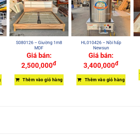
S080126 – Giường 1m8
HL010426 – Nồi hấp
MDF
Newsun
Giá bán:
Giá bán:
đ
đ
2,500,000
3,400,000
g
Thêm vào giỏ hàng
Thêm vào giỏ hàng