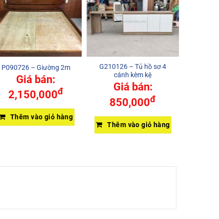
G210126 – Tủ hồ sơ 4
H020324
P090726 – Giường 2m
cánh kèm kệ
1m
Giá bán:
Giá bán:
G
đ
2,150,000
đ
850,000
3,9
Thêm vào giỏ hàng
Thêm vào giỏ hàng
Thêm