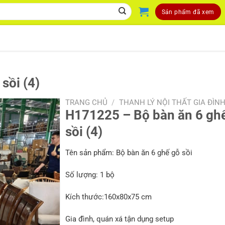
Sản phẩm đã xem
sồi (4)
TRANG CHỦ
/
THANH LÝ NỘI THẤT GIA ĐÌN
H171225 – Bộ bàn ăn 6 gh
sồi (4)
Tên sản phẩm: Bộ bàn ăn 6 ghế gỗ sồi
Số lượng: 1 bộ
Kích thước:160x80x75 cm
Gia đình, quán xá tận dụng setup