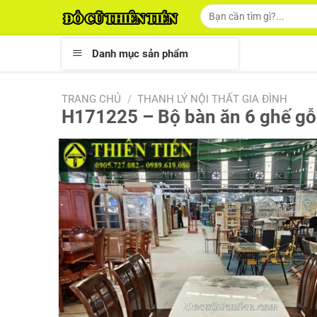
Skip
Tìm
kiếm:
to
content
Danh mục sản phẩm
TRANG CHỦ
/
THANH LÝ NỘI THẤT GIA ĐÌNH
H171225 – Bộ bàn ăn 6 ghế gỗ 