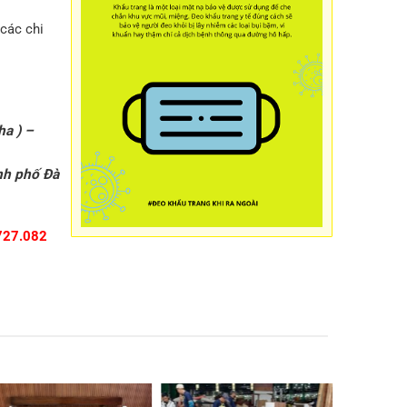
các chi
ha ) –
nh phố Đà
727.082