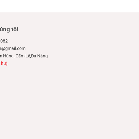
úng tôi
.082
ien@gmail.com
hạm Hùng, Cẩm Lệ,Đà Nẵng
Thu).