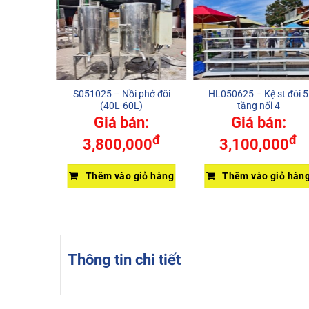
p khò 1
S051025 – Nồi phở đôi
HL050625 – Kệ st đôi 5
(40L-60L)
tầng nối 4
Giá bán:
Giá bán:
iếp
đ
đ
3,800,000
3,100,000
Thêm vào giỏ hàng
Thêm vào giỏ hàn
Thông tin chi tiết