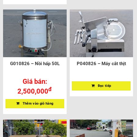
G010826 – Nồi hấp 50L
P040826 – Máy cắt thịt
Giá bán:
Đọc tiếp
đ
2,500,000
Thêm vào giỏ hàng