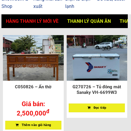
Shop
xuất
lạnh
HÀNG THANH LÝ MỚI VỀ
THANH LÝ QUÁN ĂN
THAN
C050826 – Ấn thờ
G270726 – Tủ đông mát
Sanaky VH-6699W3
Giá bán:
Đọc tiếp
đ
2,500,000
Thêm vào giỏ hàng