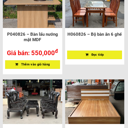
P040826 – Bàn lẩu nướng
H060826 – Bộ bàn ăn 6 ghế
mặt MDF
đ
Giá bán:
550,000
Đọc tiếp
Thêm vào giỏ hàng