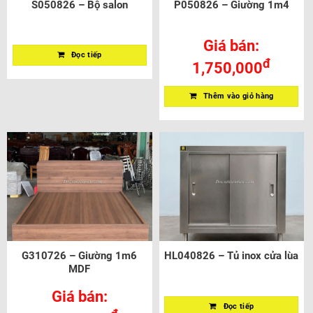
S050826 – Bộ salon
P050826 – Giường 1m4
Giá bán:
Đọc tiếp
đ
1,750,000
Thêm vào giỏ hàng
G310726 – Giường 1m6
HL040826 – Tủ inox cửa lùa
MDF
Giá bán:
Đọc tiếp