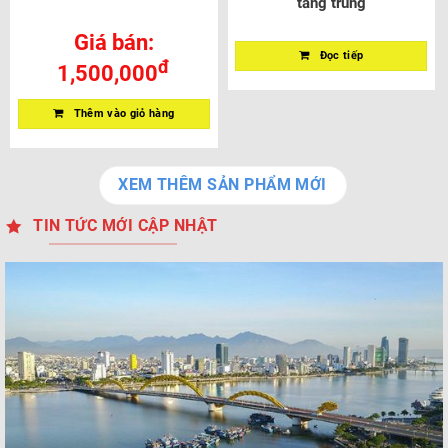
tầng trung
Giá bán:
Đọc tiếp
đ
1,500,000
Thêm vào giỏ hàng
XEM THÊM SẢN PHẨM MỚI
TIN TỨC MỚI CẬP NHẬT