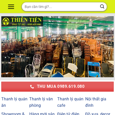
Skip
Tìm
to
kiếm:
content
THU MUA 0989.619.080
Thanh lý quán
Thanh lý văn
Thanh lý quán
Nội thất gia
ăn
phòng
cafe
đình
Showroom &
Hàng mới sản
Điện tử điện
Đồ xưa, decor