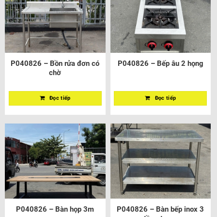
P040826 – Bồn rửa đơn có
P040826 – Bếp âu 2 họng
chờ
Đọc tiếp
Đọc tiếp
P040826 – Bàn họp 3m
P040826 – Bàn bếp inox 3