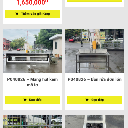
đ
1,650,000
Thêm vào giỏ hàng
P040826 – Máng hút kèm
P040826 – Bồn rửa đơn lớn
mô tơ
Đọc tiếp
Đọc tiếp