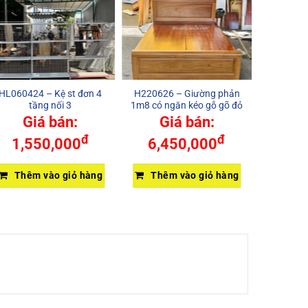
HL060424 – Kệ st đơn 4
H220626 – Giường phản
S3101
tầng nối 3
1m8 có ngăn kéo gỗ gõ đỏ
WW14B
Giá bán:
Giá bán:
đ
đ
1,550,000
6,450,000
Thêm vào giỏ hàng
Thêm vào giỏ hàng