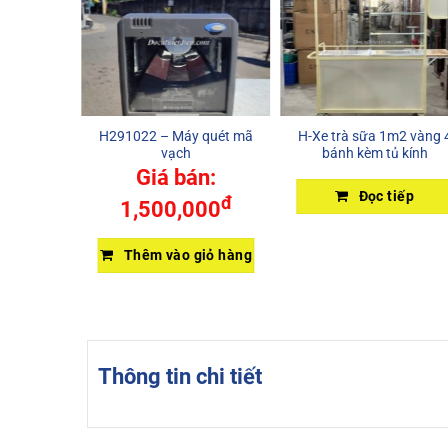
giặt Aqua
H291022 – Máy quét mã
H-Xe trà sữa 1m2 vàng 
0E
vạch
bánh kèm tủ kính
Giá bán:
iếp
Đọc tiếp
đ
1,500,000
Thêm vào giỏ hàng
Thông tin chi tiết