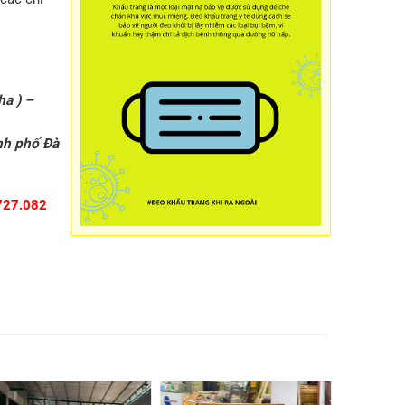
ha ) –
nh phố Đà
727.082