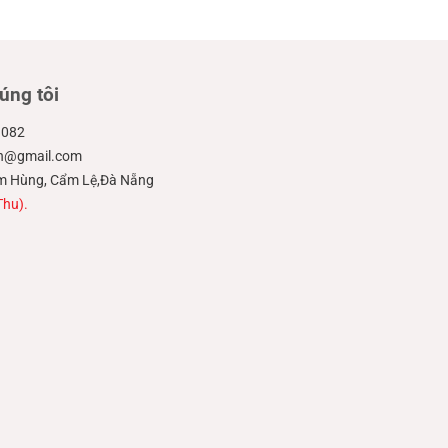
úng tôi
.082
ien@gmail.com
hạm Hùng, Cẩm Lệ,Đà Nẵng
Thu).