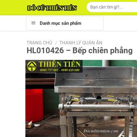
Skip
Tìm
kiếm:
to
content
Danh mục sản phẩm
TRANG CHỦ
/
THANH LÝ QUÁN ĂN
HL010426 – Bếp chiên phẳng