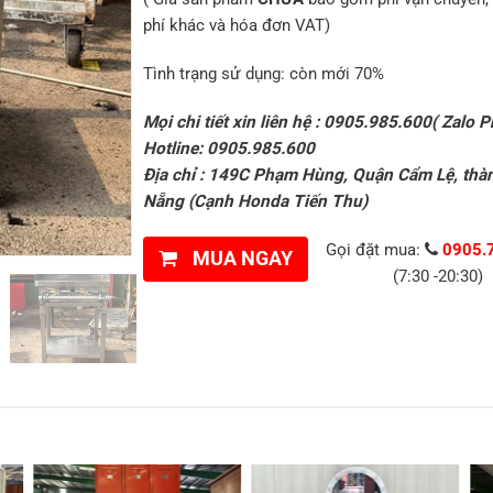
phí khác và hóa đơn VAT)
Tình trạng sử dụng: còn mới 70%
Mọi chi tiết xin liên hệ : 0905.985.600( Zalo P
Hotline: 0905.985.600
Địa chỉ : 149C Phạm Hùng, Quận Cẩm Lệ, thà
Nẵng (Cạnh Honda Tiến Thu)
Gọi đặt mua:
0905.
MUA NGAY
(7:30 -20:30)