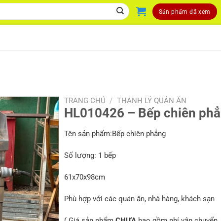
Sản phẩm đã xem
TRANG CHỦ
/
THANH LÝ QUÁN ĂN
HL010426 – Bếp chiên ph
Tên sản phẩm:Bếp chiên phẳng
Số lượng: 1 bếp
61x70x98cm
Phù hợp với các quán ăn, nhà hàng, khách sạn
( Giá sản phẩm
CHƯA
bao gồm phí vận chuyển, 