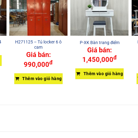
4
H271125 – Tủ locker 6 ô
P-XK Bàn trang điểm
cam
Giá bán:
Giá bán:
đ
1,450,000
đ
990,000
Thêm vào giỏ hàng
Thêm vào giỏ hàng