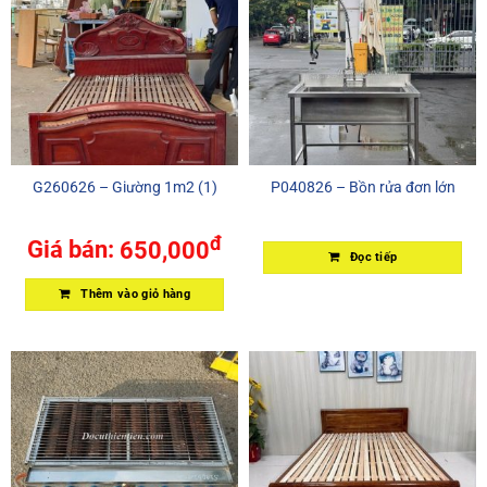
G260626 – Giường 1m2 (1)
P040826 – Bồn rửa đơn lớn
đ
Giá bán:
650,000
Đọc tiếp
Thêm vào giỏ hàng