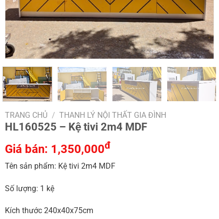
TRANG CHỦ
/
THANH LÝ NỘI THẤT GIA ĐÌNH
HL160525 – Kệ tivi 2m4 MDF
đ
Giá bán:
1,350,000
Tên sản phẩm: Kệ tivi 2m4 MDF
Số lượng: 1 kệ
Kích thước 240x40x75cm