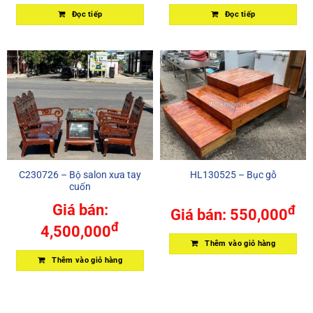
Đọc tiếp
Đọc tiếp
C230726 – Bộ salon xưa tay
HL130525 – Bục gỗ
cuốn
Giá bán:
đ
Giá bán:
550,000
đ
4,500,000
Thêm vào giỏ hàng
Thêm vào giỏ hàng