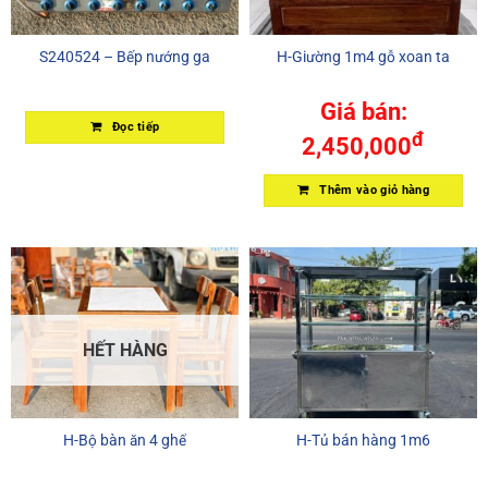
S240524 – Bếp nướng ga
H-Giường 1m4 gỗ xoan ta
Giá bán:
Đọc tiếp
đ
2,450,000
Thêm vào giỏ hàng
HẾT HÀNG
H-Bộ bàn ăn 4 ghế
H-Tủ bán hàng 1m6