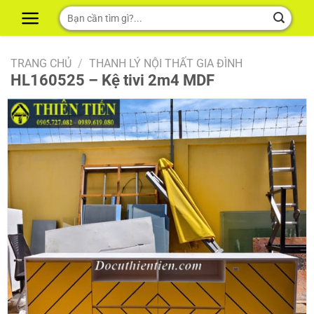
Skip
Tìm
to
kiếm:
content
TRANG CHỦ
/
THANH LÝ NỘI THẤT GIA ĐÌNH
HL160525 – Kệ tivi 2m4 MDF