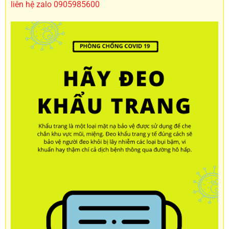
liên hệ zalo 0905985600