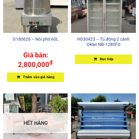
G180626 – Nồi phở 60L
H030423 – Tủ đông 2 cánh
Okiwi NB-1280FD
Giá bán:
Đọc tiếp
đ
2,800,000
Thêm vào giỏ hàng
HẾT HÀNG