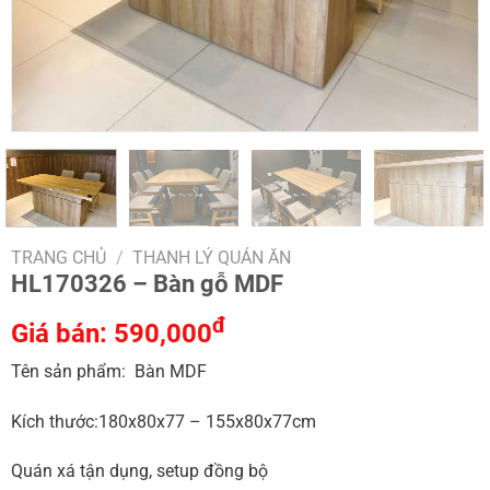
TRANG CHỦ
/
THANH LÝ QUÁN ĂN
HL170326 – Bàn gỗ MDF
đ
Giá bán:
590,000
Tên sản phẩm: Bàn MDF
Kích thước:180x80x77 – 155x80x77cm
Quán xá tận dụng, setup đồng bộ