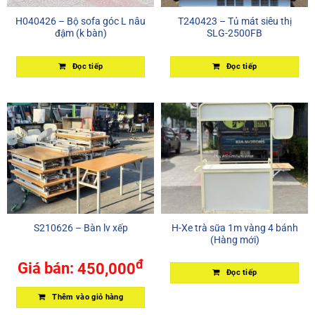
H040426 – Bộ sofa góc L nâu
T240423 – Tủ mát siêu thị
đậm (k bàn)
SLG-2500FB
Đọc tiếp
Đọc tiếp
S210626 – Bàn lv xếp
H-Xe trà sữa 1m vàng 4 bánh
(Hàng mới)
đ
Giá bán:
450,000
Đọc tiếp
Thêm vào giỏ hàng