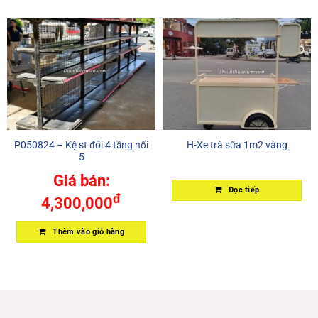
P050824 – Kệ st đôi 4 tầng nối
H-Xe trà sữa 1m2 vàng
5
Giá bán:
Đọc tiếp
đ
4,300,000
Thêm vào giỏ hàng