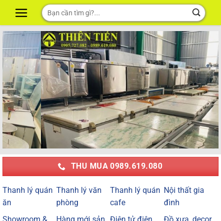
Skip
Tìm
to
kiếm:
content
THU MUA 0989.619.080
Thanh lý quán
Thanh lý văn
Thanh lý quán
Nội thất gia
ăn
phòng
cafe
đình
Showroom &
Hàng mới sản
Điện tử điện
Đồ xưa, decor