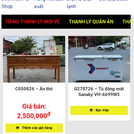
Shop
xuất
lạnh
HÀNG THANH LÝ MỚI VỀ
THANH LÝ QUÁN ĂN
THAN
C050826 – Ấn thờ
G270726 – Tủ đông mát
Sanaky VH-6699W3
Giá bán:
Đọc tiếp
đ
2,500,000
Thêm vào giỏ hàng