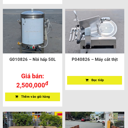
G010826 – Nồi hấp 50L
P040826 – Máy cắt thịt
Giá bán:
Đọc tiếp
đ
2,500,000
Thêm vào giỏ hàng