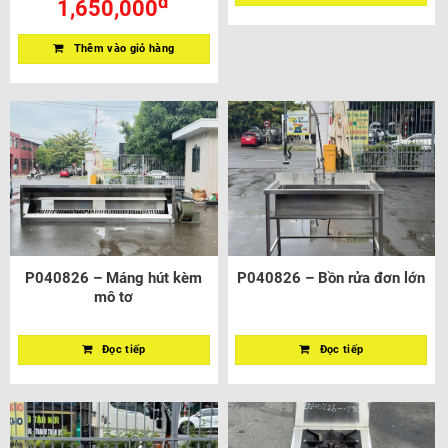
đ
1,650,000
Thêm vào giỏ hàng
P040826 – Máng hút kèm
P040826 – Bồn rửa đơn lớn
mô tơ
Đọc tiếp
Đọc tiếp