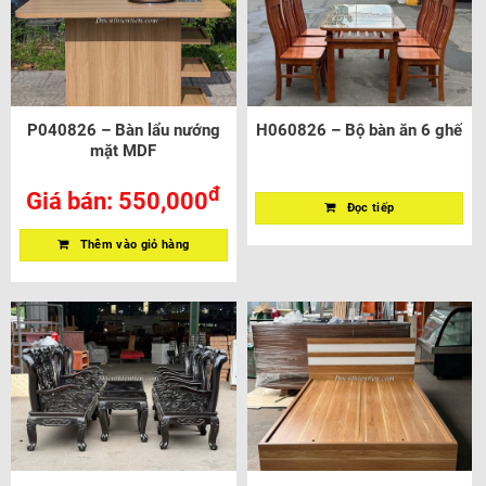
P040826 – Bàn lẩu nướng
H060826 – Bộ bàn ăn 6 ghế
mặt MDF
đ
Giá bán:
550,000
Đọc tiếp
Thêm vào giỏ hàng