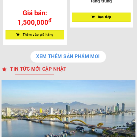
tầng trung
Giá bán:
Đọc tiếp
đ
1,500,000
Thêm vào giỏ hàng
XEM THÊM SẢN PHẨM MỚI
TIN TỨC MỚI CẬP NHẬT