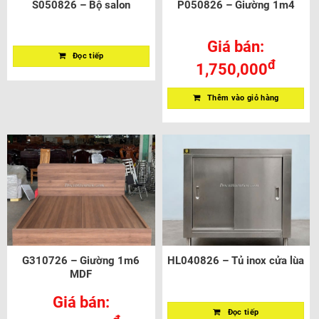
S050826 – Bộ salon
P050826 – Giường 1m4
Giá bán:
Đọc tiếp
đ
1,750,000
Thêm vào giỏ hàng
G310726 – Giường 1m6
HL040826 – Tủ inox cửa lùa
MDF
Giá bán:
Đọc tiếp