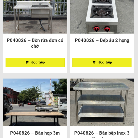
P040826 – Bồn rửa đơn có
P040826 – Bếp âu 2 họng
chờ
Đọc tiếp
Đọc tiếp
P040826 – Bàn họp 3m
P040826 – Bàn bếp inox 3