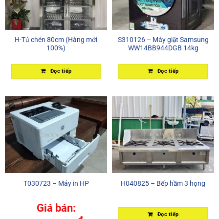
H-Tủ chén 80cm (Hàng mới
S310126 – Máy giặt Samsung
100%)
WW14BB944DGB 14kg
Đọc tiếp
Đọc tiếp
T030723 – Máy in HP
H040825 – Bếp hầm 3 họng
Giá bán:
Đọc tiếp