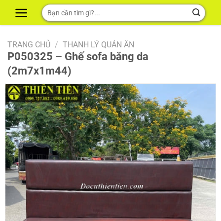
Skip
Tìm
to
kiếm:
content
TRANG CHỦ
/
THANH LÝ QUÁN ĂN
P050325 – Ghế sofa băng da
(2m7x1m44)