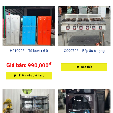
H210925 – Tủ locker 6 ô
G090726 – Bếp âu 6 họng
đ
Giá bán:
990,000
Đọc tiếp
Thêm vào giỏ hàng