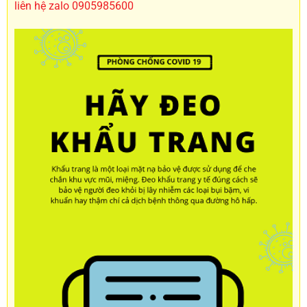
liên hệ zalo 0905985600