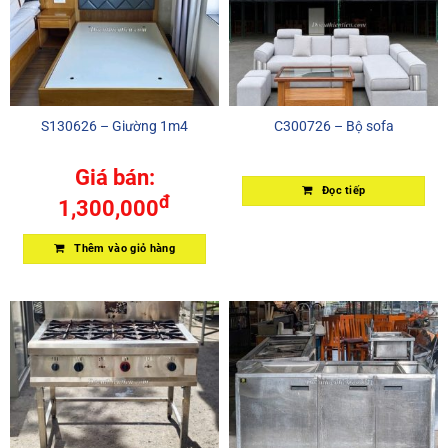
S130626 – Giường 1m4
C300726 – Bộ sofa
Giá bán:
Đọc tiếp
đ
1,300,000
Thêm vào giỏ hàng