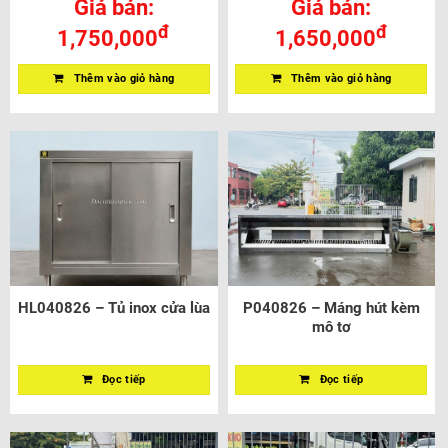
Giá bán:
Giá bán:
đ
đ
1,750,000
1,650,000
Thêm vào giỏ hàng
Thêm vào giỏ hàng
HL040826 – Tủ inox cửa lùa
P040826 – Máng hút kèm
mô tơ
Đọc tiếp
Đọc tiếp