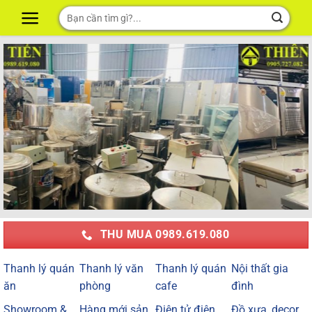
Skip
Tìm
to
kiếm:
content
THU MUA 0989.619.080
Thanh lý quán
Thanh lý văn
Thanh lý quán
Nội thất gia
ăn
phòng
cafe
đình
Showroom &
Hàng mới sản
Điện tử điện
Đồ xưa, decor