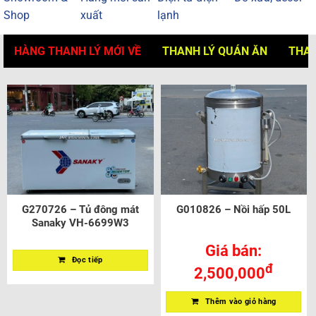
Shop
xuất
lạnh
HÀNG THANH LÝ MỚI VỀ
THANH LÝ QUÁN ĂN
THAN
G270726 – Tủ đông mát
G010826 – Nồi hấp 50L
Sanaky VH-6699W3
Giá bán:
Đọc tiếp
đ
2,500,000
Thêm vào giỏ hàng