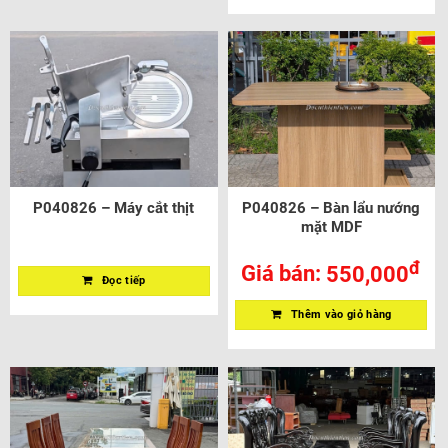
P040826 – Máy cắt thịt
P040826 – Bàn lẩu nướng
mặt MDF
đ
Giá bán:
550,000
Đọc tiếp
Thêm vào giỏ hàng