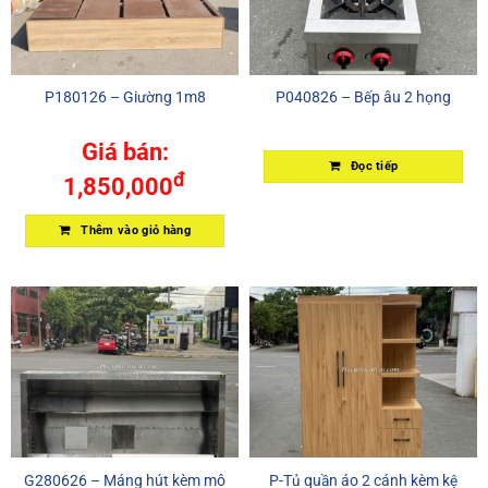
P180126 – Giường 1m8
P040826 – Bếp âu 2 họng
Giá bán:
Đọc tiếp
đ
1,850,000
Thêm vào giỏ hàng
G280626 – Máng hút kèm mô
P-Tủ quần áo 2 cánh kèm kệ