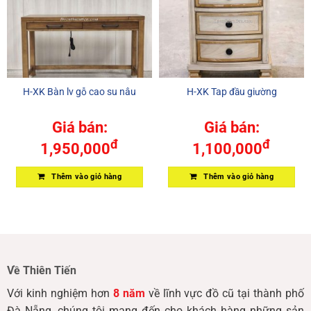
H-XK Bàn lv gỗ cao su nâu
H-XK Tap đầu giường
Giá bán:
Giá bán:
đ
đ
1,950,000
1,100,000
Thêm vào giỏ hàng
Thêm vào giỏ hàng
Về Thiên Tiến
Với kinh nghiệm hơn
8 năm
về lĩnh vực đồ cũ tại thành phố
Đà Nẵng, chúng tôi mang đến cho khách hàng những sản