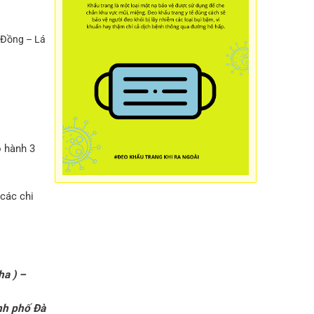
 Đồng – Lá
o hành 3
các chi
ha ) –
nh phố Đà