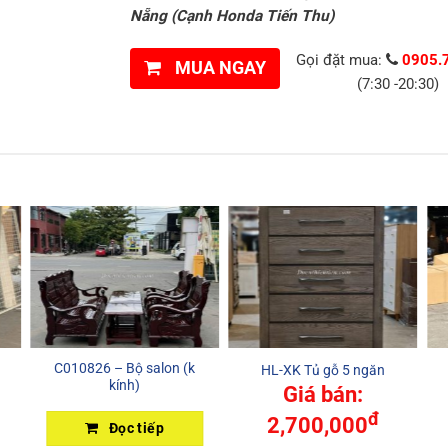
Nẵng (Cạnh Honda Tiến Thu)
Gọi đặt mua:
0905.
MUA NGAY
(7:30 -20:30)
C010826 – Bộ salon (k
HL-XK Tủ gỗ 5 ngăn
kính)
Giá bán:
đ
2,700,000
Đọc tiếp