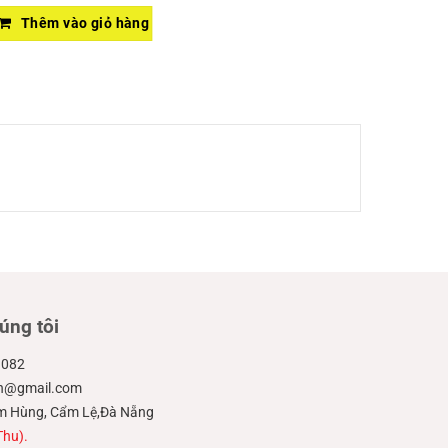
Thêm vào giỏ hàng
úng tôi
.082
ien@gmail.com
hạm Hùng, Cẩm Lệ,Đà Nẵng
Thu).