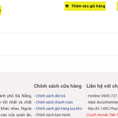
Thêm vào giỏ hàng
g
Chính sách cửa hàng
Liên hệ với ch
hành phố Đà Nẵng,
-
Chính sách đổi trả
- Hotline: 0905.727
tốt nhất và chất
-
Chính sách thanh toán
- Mail: docuthient
 khác nhau. Ngoài
-
Chính sách giữ hàng lưu kho
- Địa chỉ: 149C P
 cao của quán ăn,
- Chính sách bảo hành
(Cạnh Honda Tiến 