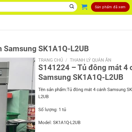
Sản phẩm đã xem
nh Samsung SK1A1Q-L2UB
TRANG CHỦ
/
THANH LÝ QUÁN ĂN
S141224 – Tủ đông mát 4 
Samsung SK1A1Q-L2UB
Tên sản phẩm:Tủ đông mát 4 cánh Samsung S
L2UB
Số lượng: 1 tủ
Model: SK1A1Q-L2UB