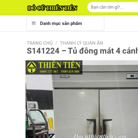
Skip
Tìm
kiếm:
to
content
Danh mục sản phẩm
TRANG CHỦ
/
THANH LÝ QUÁN ĂN
S141224 – Tủ đông mát 4 cá