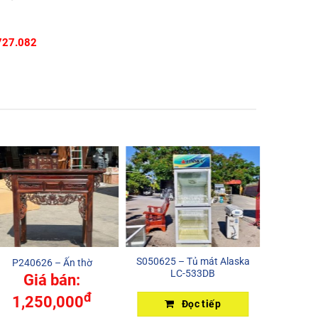
727.082
S050625 – Tủ mát Alaska
P240626 – Ấn thờ
H-Tủ già
LC-533DB
Giá bán:
đ
1,250,000
Đọc tiếp