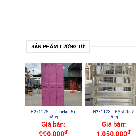
SẢN PHẨM TƯƠNG TỰ
làm bánh
H271125 – Tủ locker 6 ô
H281123 – Kệ st đôi 5
h
hồng
tầng
n:
Giá bán:
Giá bán:
đ
đ
đ
00
990,000
1,050,000