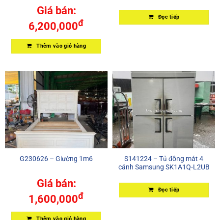
Giá bán:
Đọc tiếp
đ
6,200,000
Thêm vào giỏ hàng
G230626 – Giường 1m6
S141224 – Tủ đông mát 4
cánh Samsung SK1A1Q-L2UB
Giá bán:
Đọc tiếp
đ
1,600,000
Thêm vào giỏ hàng