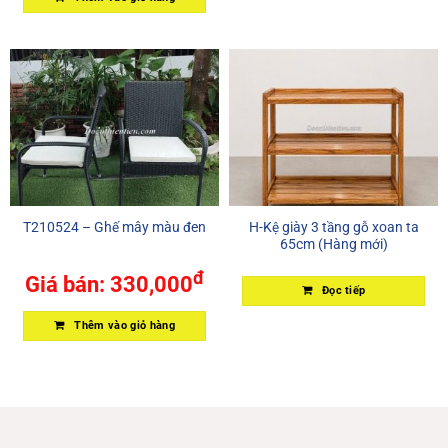
T210524 – Ghế mây màu đen
H-Kệ giày 3 tầng gỗ xoan ta
65cm (Hàng mới)
đ
Giá bán:
330,000
Đọc tiếp
Thêm vào giỏ hàng