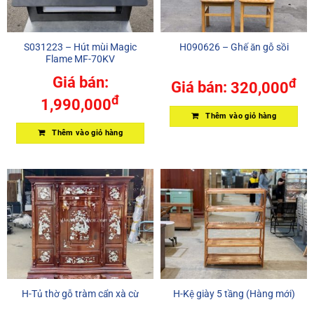
S031223 – Hút mùi Magic
H090626 – Ghế ăn gỗ sồi
Flame MF-70KV
Giá bán:
đ
Giá bán:
320,000
đ
1,990,000
Thêm vào giỏ hàng
Thêm vào giỏ hàng
H-Tủ thờ gỗ tràm cẩn xà cừ
H-Kệ giày 5 tầng (Hàng mới)