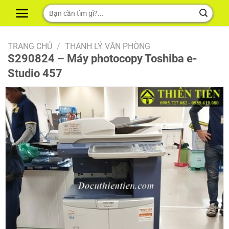
Skip
Tìm
to
kiếm:
content
TRANG CHỦ
/
THANH LÝ VĂN PHÒNG
S290824 – Máy photocopy Toshiba e-
Studio 457