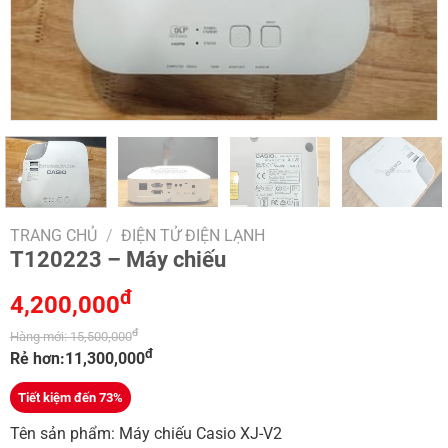
TRANG CHỦ
/
ĐIỆN TỬ ĐIỆN LẠNH
T120223 – Máy chiếu
đ
4,200,000
đ
Hàng mới:
15,500,000
đ
Rẻ hơn:
11,300,000
Tiết kiệm đến 73%
Tên sản phẩm: Máy chiếu Casio XJ-V2