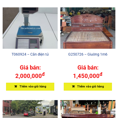
T060924 – Cân điện tử
G250726 – Giường 1m6
Giá bán:
Giá bán:
đ
đ
2,000,000
1,450,000
Thêm vào giỏ hàng
Thêm vào giỏ hàng