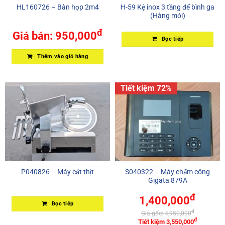
HL160726 – Bàn họp 2m4
H-59 Kệ inox 3 tầng để bình ga
(Hàng mới)
đ
Giá bán:
950,000
Đọc tiếp
Thêm vào giỏ hàng
Tiết kiệm 72%
P040826 – Máy cắt thịt
S040322 – Máy chấm công
Gigata 879A
đ
1,400,000
Đọc tiếp
đ
Giá gốc:
4,950,000
đ
Tiết kiệm
3,550,000