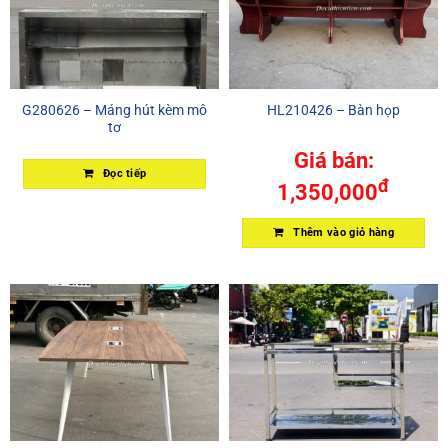
G280626 – Máng hút kèm mô
HL210426 – Bàn họp
tơ
Giá bán:
Đọc tiếp
đ
1,350,000
Thêm vào giỏ hàng