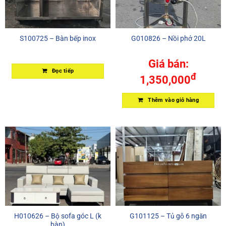
S100725 – Bàn bếp inox
G010826 – Nồi phở 20L
Giá bán:
Đọc tiếp
đ
1,350,000
Thêm vào giỏ hàng
H010626 – Bộ sofa góc L (k
G101125 – Tủ gỗ 6 ngăn
bàn)