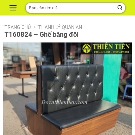
Skip
Tìm
to
kiếm:
content
TRANG CHỦ
/
THANH LÝ QUÁN ĂN
T160824 – Ghế băng đôi