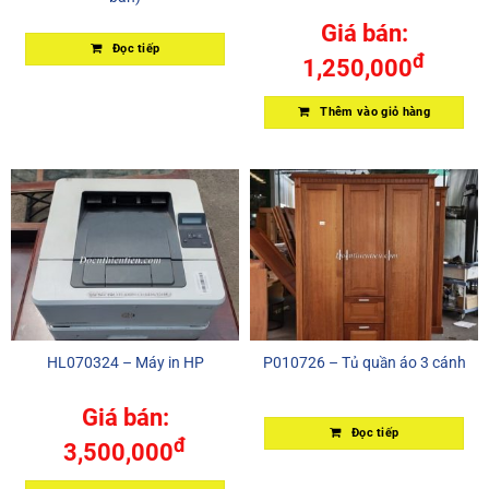
Giá bán:
Đọc tiếp
đ
1,250,000
Thêm vào giỏ hàng
HL070324 – Máy in HP
P010726 – Tủ quần áo 3 cánh
Giá bán:
Đọc tiếp
đ
3,500,000