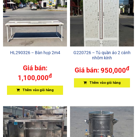
HL290326 – Bàn họp 2m4
G220726 – Tủ quần áo 2 cánh
nhôm kính
Giá bán:
đ
Giá bán:
950,000
đ
1,100,000
Thêm vào giỏ hàng
Thêm vào giỏ hàng