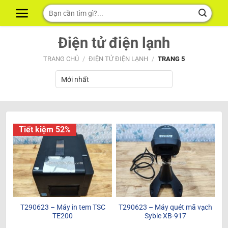
Skip
Tìm
to
kiếm:
content
Điện tử điện lạnh
TRANG CHỦ
/
ĐIỆN TỬ ĐIỆN LẠNH
/
TRANG 5
Tiết kiệm 52%
T290623 – Máy in tem TSC
T290623 – Máy quét mã vạch
TE200
Syble XB-917