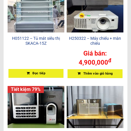
H051122 – Tủ mát siêu thị
H250322 – Máy chiếu + màn
SKACA-15Z
chiếu
Giá bán:
đ
4,900,000
Đọc tiếp
Thêm vào giỏ hàng
Tiết kiệm 79%