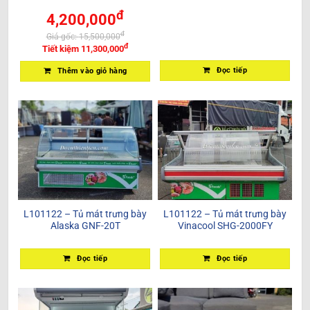
đ
4,200,000
đ
Giá gốc:
15,500,000
đ
Tiết kiệm
11,300,000
Đọc tiếp
Thêm vào giỏ hàng
L101122 – Tủ mát trưng bày
L101122 – Tủ mát trưng bày
Alaska GNF-20T
Vinacool SHG-2000FY
Đọc tiếp
Đọc tiếp