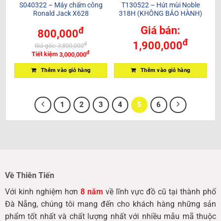
S040322 – Máy chấm công
T130522 – Hút mùi Noble
Ronald Jack X628
318H (KHÔNG BẢO HÀNH)
Giá bán:
đ
800,000
đ
1,900,000
đ
Giá gốc:
3,800,000
đ
Tiết kiệm
3,000,000
Thêm vào giỏ hàng
Thêm vào giỏ hàng
1
2
3
4
5
6
Về Thiên Tiến
Với kinh nghiệm hơn
8 năm
về lĩnh vực đồ cũ tại thành phố
Đà Nẵng, chúng tôi mang đến cho khách hàng những sản
phẩm tốt nhất và chất lượng nhất với nhiều mẫu mã thuộc