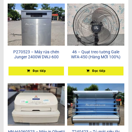
P270523 – Máy rửa chén
46 – Quạt treo tường Gale
Junger 2400W DWJ-600
WFA-450 (Hàng MỚI 100%)
Đọc tiếp
Đọc tiếp
HN-HA060523 – Máy in Olivetti
T240423 – Tủ mát siêu thị