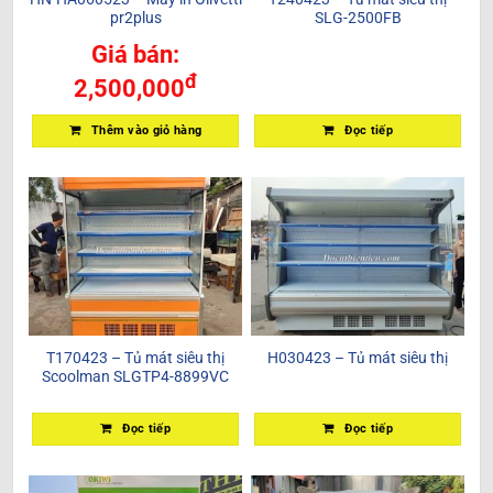
pr2plus
SLG-2500FB
Giá bán:
đ
2,500,000
Đọc tiếp
Thêm vào giỏ hàng
T170423 – Tủ mát siêu thị
H030423 – Tủ mát siêu thị
Scoolman SLGTP4-8899VC
Đọc tiếp
Đọc tiếp