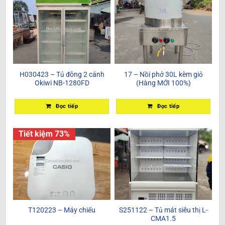
H030423 – Tủ đông 2 cánh
17 – Nồi phở 30L kèm giỏ
Okiwi NB-1280FD
(Hàng MỚI 100%)
Đọc tiếp
Đọc tiếp
Tiết kiệm 73%
T120223 – Máy chiếu
S251122 – Tủ mát siêu thị L-
CMA1.5