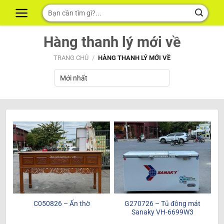
Skip
Tìm
to
kiếm:
content
Hàng thanh lý mới về
TRANG CHỦ
/
HÀNG THANH LÝ MỚI VỀ
C050826 – Ấn thờ
G270726 – Tủ đông mát
Sanaky VH-6699W3