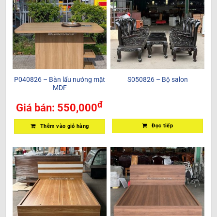
P040826 – Bàn lẩu nướng mặt
S050826 – Bộ salon
MDF
đ
Giá bán:
550,000
Đọc tiếp
Thêm vào giỏ hàng