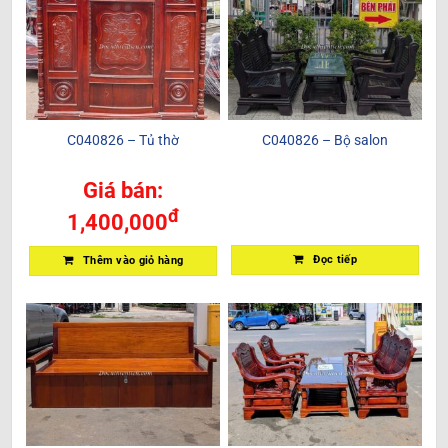
C040826 – Tủ thờ
C040826 – Bộ salon
Giá bán:
đ
1,400,000
Đọc tiếp
Thêm vào giỏ hàng