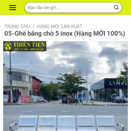
Skip
Tìm
to
kiếm:
content
TRANG CHỦ
/
HÀNG MỚI SẢN XUẤT
05-Ghế băng chờ 5 inox (Hàng MỚI 100%)