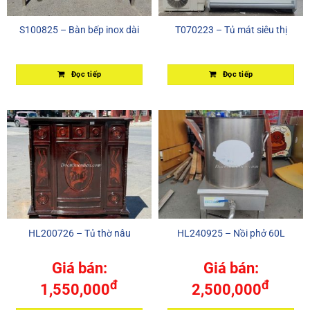
S100825 – Bàn bếp inox dài
T070223 – Tủ mát siêu thị
Đọc tiếp
Đọc tiếp
HL200726 – Tủ thờ nâu
HL240925 – Nồi phở 60L
Giá bán:
Giá bán:
đ
đ
1,550,000
2,500,000