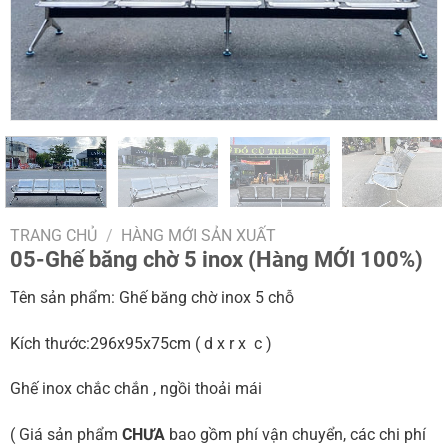
TRANG CHỦ
/
HÀNG MỚI SẢN XUẤT
05-Ghế băng chờ 5 inox (Hàng MỚI 100%)
Tên sản phẩm: Ghế băng chờ inox 5 chỗ
Kích thước:296x95x75cm ( d x r x c )
Ghế inox chắc chắn , ngồi thoải mái
( Giá sản phẩm
CHƯA
bao gồm phí vận chuyển, các chi phí