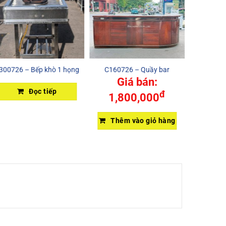
300726 – Bếp khò 1 họng
C160726 – Quầy bar
G090426
Giá bán:
G
Đọc tiếp
đ
1,800,000
85
Thêm vào giỏ hàng
Thêm