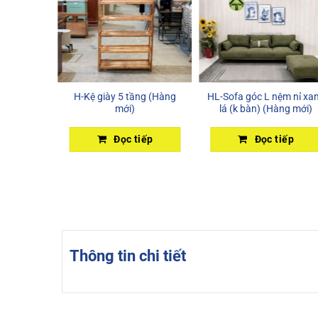
p khò 2
H-Kệ giày 5 tầng (Hàng
HL-Sofa góc L nệm nỉ xa
mới)
lá (k bàn) (Hàng mới)
iếp
Đọc tiếp
Đọc tiếp
Thông tin chi tiết