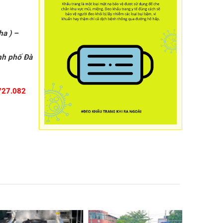
ha ) –
nh phố Đà
727.082