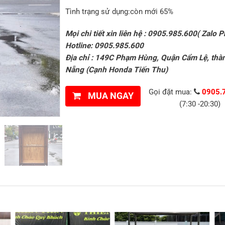
Tình trạng sử dụng:còn mới 65%
Mọi chi tiết xin liên hệ : 0905.985.600( Zalo P
Hotline: 0905.985.600
Địa chỉ : 149C Phạm Hùng, Quận Cẩm Lệ, thà
Nẵng (Cạnh Honda Tiến Thu)
Gọi đặt mua:
0905.
MUA NGAY
(7:30 -20:30)