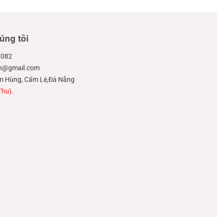
úng tôi
.082
ien@gmail.com
hạm Hùng, Cẩm Lệ,Đà Nẵng
Thu).