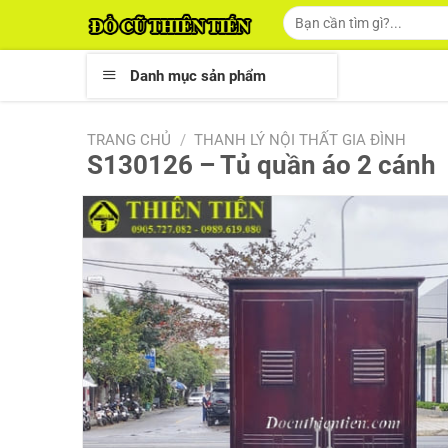
Skip
Tìm
kiếm:
to
content
Danh mục sản phẩm
TRANG CHỦ
/
THANH LÝ NỘI THẤT GIA ĐÌNH
S130126 – Tủ quần áo 2 cánh