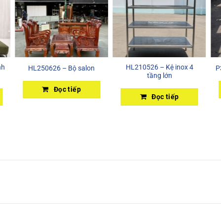
nh
HL210526 – Kệ inox 4
HL250626 – Bộ salon
P
tầng lớn
Đọc tiếp
Đọc tiếp