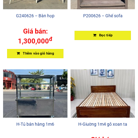
G240626 – Bàn họp
P200626 – Ghế sofa
Giá bán:
Đọc tiếp
đ
1,300,000
Thêm vào giỏ hàng
H-Tủ bán hàng 1m6
H-Giường 1m4 gỗ xoan ta