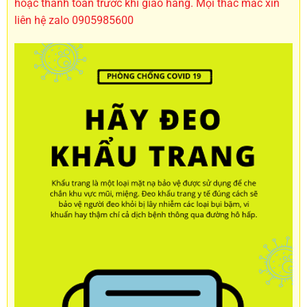
hoặc thanh toán trước khi giao hàng. Mọi thắc mắc xin
liên hệ zalo 0905985600