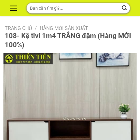
Skip
Tìm
to
kiếm:
content
TRANG CHỦ
/
HÀNG MỚI SẢN XUẤT
108- Kệ tivi 1m4 TRẮNG đậm (Hàng MỚI
100%)