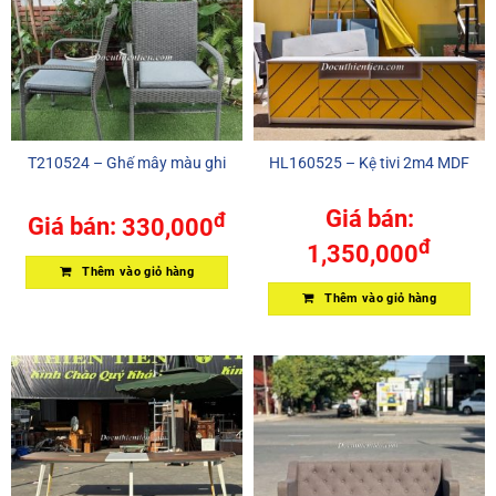
T210524 – Ghế mây màu ghi
HL160525 – Kệ tivi 2m4 MDF
Giá bán:
đ
Giá bán:
330,000
đ
1,350,000
Thêm vào giỏ hàng
Thêm vào giỏ hàng