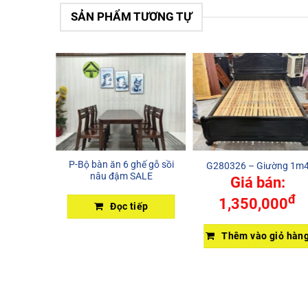
SẢN PHẨM TƯƠNG TỰ
P-Bộ bàn ăn 6 ghế gỗ sồi
G280326 – Giường 1m
nâu đậm SALE
Giá bán:
n salon
đ
1,350,000
Đọc tiếp
n:
Thêm vào giỏ hàn
đ
00
giỏ hàng