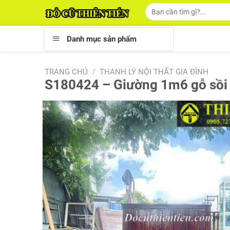
Skip
Tìm
kiếm:
to
content
Danh mục sản phẩm
TRANG CHỦ
/
THANH LÝ NỘI THẤT GIA ĐÌNH
S180424 – Giường 1m6 gỗ sồi 