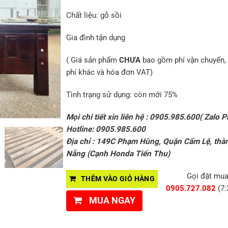
Chất liệu: gỗ sồi
Gia đình tận dụng
( Giá sản phẩm
CHƯA
bao gồm phí vận chuyển, 
phí khác và hóa đơn VAT)
Tình trạng sử dụng: còn mới 75%
Mọi chi tiết xin liên hệ : 0905.985.600( Zalo P
Hotline: 0905.985.600
Địa chỉ : 149C Phạm Hùng, Quận Cẩm Lệ, thà
Nẵng (Cạnh Honda Tiến Thu)
Gọi đặt mu
THÊM VÀO GIỎ HÀNG
0905.727.082
(7:
MUA NGAY