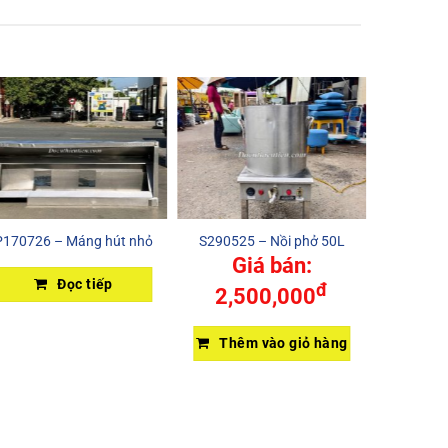
P170726 – Máng hút nhỏ
S290525 – Nồi phở 50L
S250925 
Giá bán:
Đọc tiếp
đ
2,500,000
Thêm vào giỏ hàng