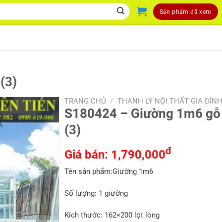
Sản phẩm đã xem
(3)
TRANG CHỦ
/
THANH LÝ NỘI THẤT GIA ĐÌN
S180424 – Giường 1m6 gỗ 
(3)
đ
Giá bán:
1,790,000
Tên sản phẩm:Giường 1m6
Số lượng: 1 giường
Kích thước: 162×200 lọt lòng