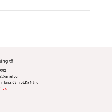
úng tôi
.082
ien@gmail.com
hạm Hùng, Cẩm Lệ,Đà Nẵng
Thu).