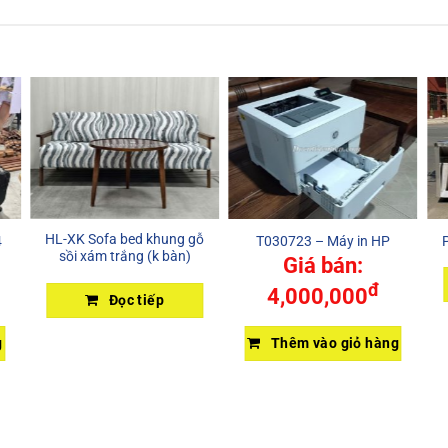
HL-XK Sofa bed khung gỗ
4
T030723 – Máy in HP
sồi xám trắng (k bàn)
Giá bán:
đ
4,000,000
Đọc tiếp
g
Thêm vào giỏ hàng