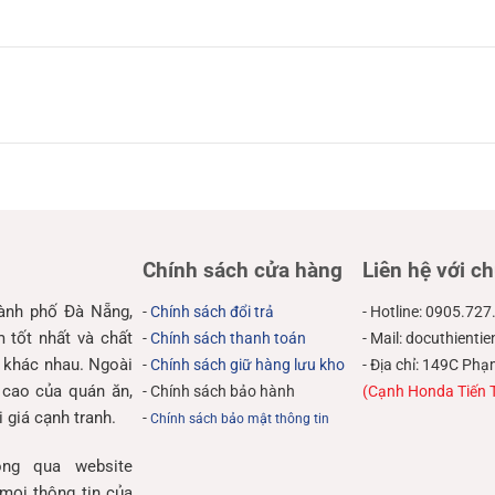
Chính sách cửa hàng
Liên hệ với ch
hành phố Đà Nẵng,
-
Chính sách đổi trả
- Hotline: 0905.727
tốt nhất và chất
-
Chính sách thanh toán
- Mail: docuthient
 khác nhau. Ngoài
-
Chính sách giữ hàng lưu kho
- Địa chỉ: 149C P
 cao của quán ăn,
- Chính sách bảo hành
(Cạnh Honda Tiến 
 giá cạnh tranh.
-
Chính sách bảo mật thông tin
ng qua website
mọi thông tin của