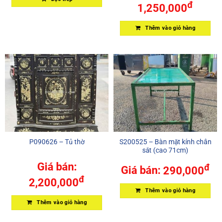
đ
1,250,000
Thêm vào giỏ hàng
P090626 – Tủ thờ
S200525 – Bàn mặt kính chân
sắt (cao 71cm)
Giá bán:
đ
Giá bán:
290,000
đ
2,200,000
Thêm vào giỏ hàng
Thêm vào giỏ hàng