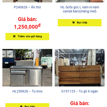
P240626 – Ấn thờ
HL-Sofa góc L nệm nỉ nệm
cam(k bàn)(Hàng mới)
Giá bán:
Đọc tiếp
đ
1,250,000
Thêm vào giỏ hàng
HL230626 – Tủ inox
G101125 – Tủ gỗ 6 ngăn
Giá bán:
Đọc tiếp