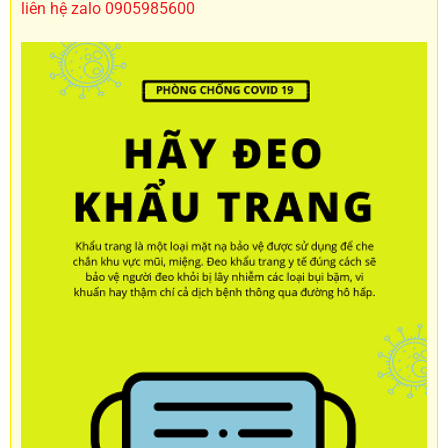
liên hệ zalo 0905985600