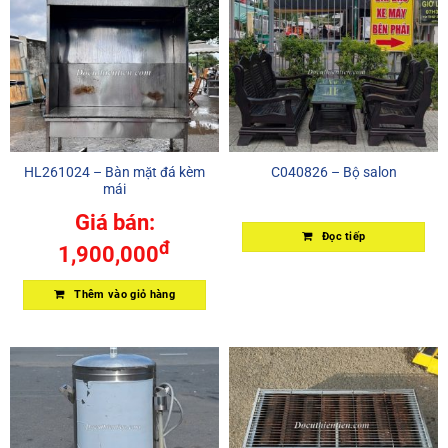
HL261024 – Bàn mặt đá kèm
C040826 – Bộ salon
mái
Giá bán:
Đọc tiếp
đ
1,900,000
Thêm vào giỏ hàng