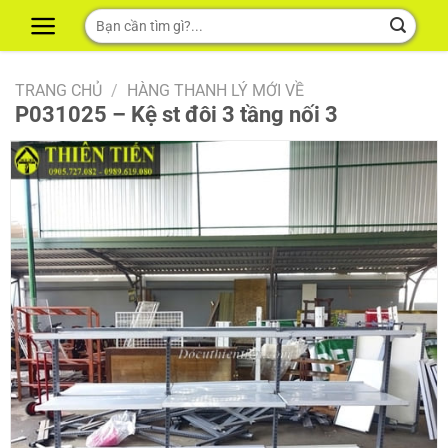
Skip
Tìm
to
kiếm:
content
TRANG CHỦ
/
HÀNG THANH LÝ MỚI VỀ
P031025 – Kệ st đôi 3 tầng nối 3