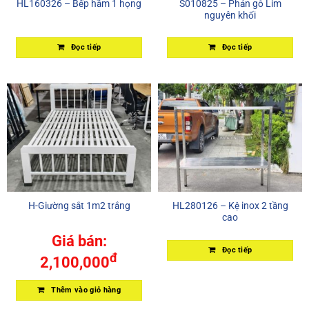
HL160326 – Bếp hầm 1 họng
S010825 – Phản gỗ Lim
nguyên khối
Đọc tiếp
Đọc tiếp
H-Giường sắt 1m2 trắng
HL280126 – Kệ inox 2 tầng
cao
Giá bán:
Đọc tiếp
đ
2,100,000
Thêm vào giỏ hàng