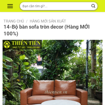
Skip
Tìm
to
kiếm:
content
TRANG CHỦ
/
HÀNG MỚI SẢN XUẤT
14-Bộ bàn sofa tròn decor (Hàng MỚI
100%)