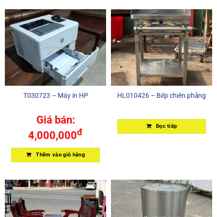
T030723 – Máy in HP
HL010426 – Bếp chiên phẳng
Giá bán:
Đọc tiếp
đ
4,000,000
Thêm vào giỏ hàng