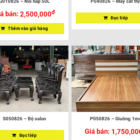
G010826 – Nồi hấp 50L
P040826 – Máy cắt thị
đ
á bán:
2,500,000
Đọc tiếp
Thêm vào giỏ hàng
S050826 – Bộ salon
P050826 – Giường 1m
Giá bán:
1,750,00
Đọc tiếp