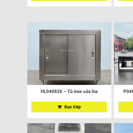
HL040826 – Tủ inox cửa lùa
P040
Đọc tiếp