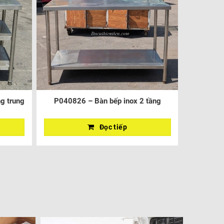
g trung
P040826 – Bàn bếp inox 2 tầng
Đọc tiếp