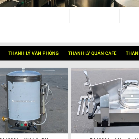
THANH LÝ VĂN PHÒNG
THANH LÝ QUÁN CAFE
THANH