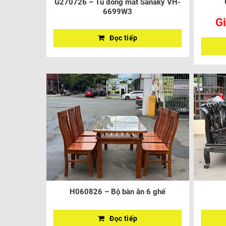
G270726 – Tủ đông mát Sanaky VH-
6699W3
Gi
Đọc tiếp
H060826 – Bộ bàn ăn 6 ghế
Đọc tiếp