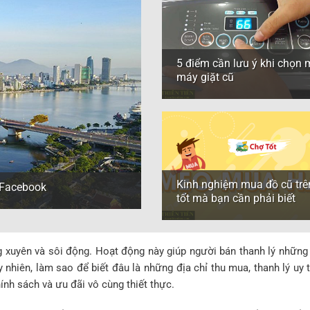
5 điểm cần lưu ý khi chọn
máy giặt cũ
Kinh nghiệm mua đồ cũ trê
n Facebook
tốt mà bạn cần phải biết
g xuyên và sôi động. Hoạt động này giúp người bán thanh lý những
 nhiên, làm sao để biết đâu là những địa chỉ thu mua, thanh lý uy
nh sách và ưu đãi vô cùng thiết thực.