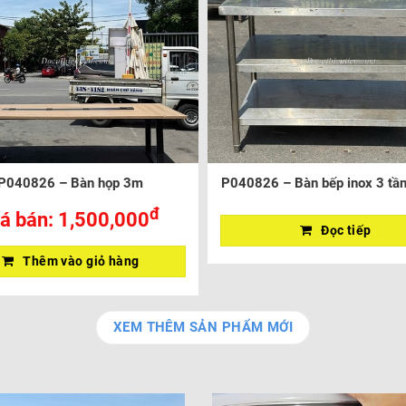
P040826 – Bàn họp 3m
P040826 – Bàn bếp inox 3 tần
đ
á bán:
1,500,000
Đọc tiếp
Thêm vào giỏ hàng
XEM THÊM SẢN PHẨM MỚI