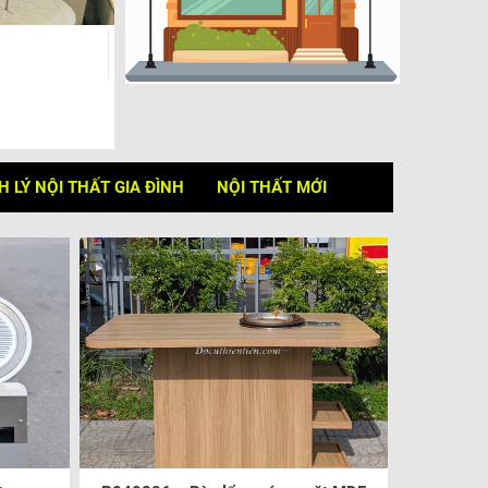
 LÝ NỘI THẤT GIA ĐÌNH
NỘI THẤT MỚI