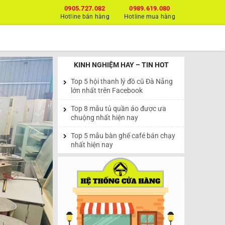
0905.727.082
0989.619.080
Hotline bán hàng
Hotline mua hàng
KINH NGHIỆM HAY – TIN HOT
Top 5 hội thanh lý đồ cũ Đà Nẵng
lớn nhất trên Facebook
Top 8 mẫu tủ quần áo được ưa
chuộng nhất hiện nay
Top 5 mẫu bàn ghế café bán chạy
nhất hiện nay