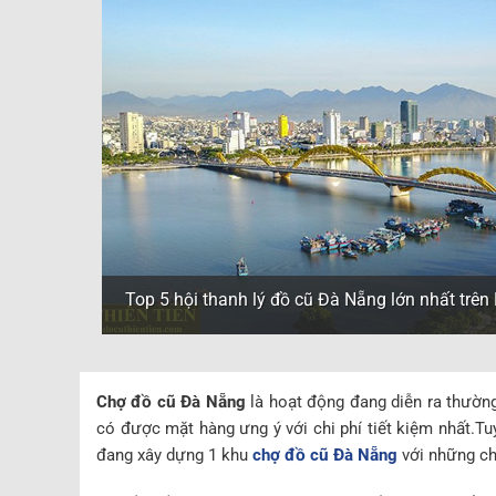
Top 5 hội thanh lý đồ cũ Đà Nẵng lớn nhất trê
Chợ đồ cũ Đà Nẵng
là hoạt động đang diễn ra thườn
có được mặt hàng ưng ý với chi phí tiết kiệm nhất.Tuy
đang xây dựng 1 khu
chợ đồ cũ Đà Nẵng
với những chí