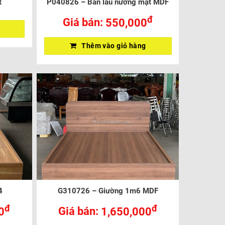
t
P040826 – Bàn lẩu nướng mặt MDF
đ
Giá bán:
550,000
Thêm vào giỏ hàng
4
G310726 – Giường 1m6 MDF
đ
đ
0
Giá bán:
1,650,000