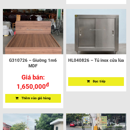
G310726 – Giường 1m6
HL040826 – Tủ inox cửa lùa
MDF
Giá bán:
Đọc tiếp
đ
1,650,000
Thêm vào giỏ hàng