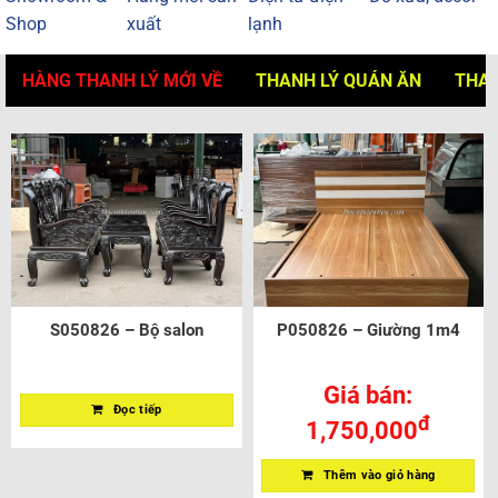
Shop
xuất
lạnh
HÀNG THANH LÝ MỚI VỀ
THANH LÝ QUÁN ĂN
THAN
S050826 – Bộ salon
P050826 – Giường 1m4
Giá bán:
Đọc tiếp
đ
1,750,000
Thêm vào giỏ hàng