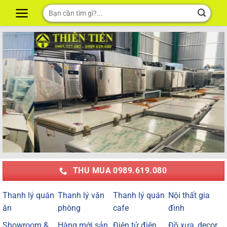
Skip
Tìm
to
kiếm:
content
THU MUA 0989.619.080
Thanh lý quán
Thanh lý văn
Thanh lý quán
Nội thất gia
ăn
phòng
cafe
đình
Showroom &
Hàng mới sản
Điện tử điện
Đồ xưa, decor