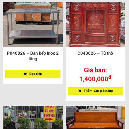
P040826 – Bàn bếp inox 2
C040826 – Tủ thờ
tầng
Giá bán:
Đọc tiếp
đ
1,400,000
Thêm vào giỏ hàng