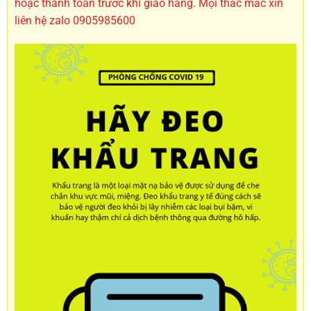
hoặc thanh toán trước khi giao hàng. Mọi thắc mắc xin
liên hệ zalo 0905985600