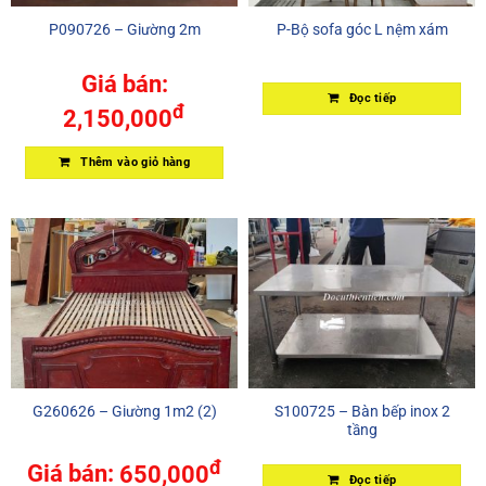
P090726 – Giường 2m
P-Bộ sofa góc L nệm xám
Giá bán:
Đọc tiếp
đ
2,150,000
Thêm vào giỏ hàng
G260626 – Giường 1m2 (2)
S100725 – Bàn bếp inox 2
tầng
đ
Giá bán:
650,000
Đọc tiếp