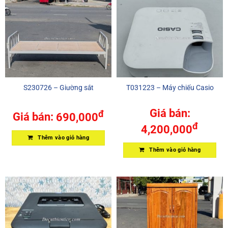
S230726 – Giường sắt
T031223 – Máy chiếu Casio
Giá bán:
đ
Giá bán:
690,000
đ
4,200,000
Thêm vào giỏ hàng
Thêm vào giỏ hàng