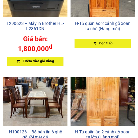
T290623 – Máy in Brother HL-
H-Tủ quần áo 2 cánh gỗ xoan
L2361DN
ta nhỏ (Hàng mới)
Giá bán:
Đọc tiếp
đ
1,800,000
Thêm vào giỏ hàng
H100126 – Bộ bàn ăn 6 ghế
H-Tủ quần áo 2 cánh gỗ xoan
gỗ sồi mặt đá
ta lớn (Hàng mới)