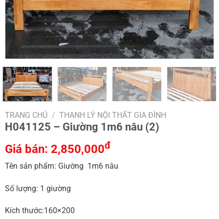
TRANG CHỦ
/
THANH LÝ NỘI THẤT GIA ĐÌNH
H041125 – Giường 1m6 nâu (2)
đ
Giá bán:
2,850,000
Tên sản phẩm: Giường 1m6 nâu
Số lượng: 1 giường
Kích thước:160×200