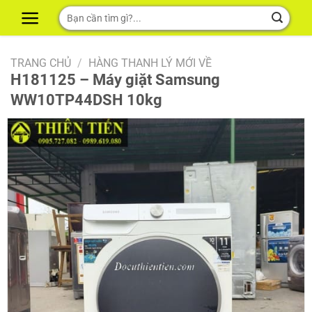
Skip
Tìm
to
kiếm:
content
TRANG CHỦ
/
HÀNG THANH LÝ MỚI VỀ
H181125 – Máy giặt Samsung
WW10TP44DSH 10kg