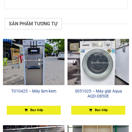
SẢN PHẨM TƯƠNG TỰ
T010425 – Máy làm kem
S051025 – Máy giặt Aqua
AQD-D850E
Đọc tiếp
Đọc tiếp