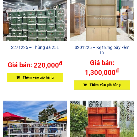
S271225 – Thùng đá 25L
S201225 – Kệ trưng bày kèm
tủ
Giá bán:
đ
Giá bán:
220,000
đ
1,300,000
Thêm vào giỏ hàng
Thêm vào giỏ hàng