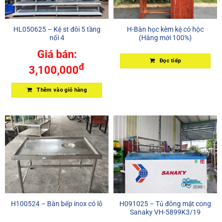
HL050625 – Kệ st đôi 5 tầng
H-Bàn học kèm kệ có hộc
nối 4
(Hàng mới 100%)
Giá bán:
Đọc tiếp
đ
3,100,000
Thêm vào giỏ hàng
H100524 – Bàn bếp inox có lỗ
H091025 – Tủ đông mặt cong
Sanaky VH-5899K3/19