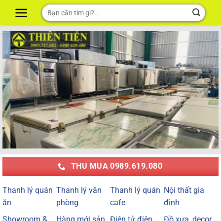
Skip
Tìm
to
kiếm:
content
THU MUA 0989.619.080
Thanh lý quán
Thanh lý văn
Thanh lý quán
Nội thất gia
ăn
phòng
cafe
đình
Showroom &
Hàng mới sản
Điện tử điện
Đồ xưa, decor