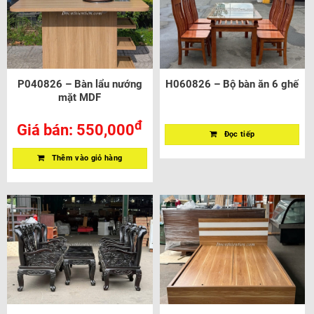
P040826 – Bàn lẩu nướng
H060826 – Bộ bàn ăn 6 ghế
mặt MDF
đ
Giá bán:
550,000
Đọc tiếp
Thêm vào giỏ hàng