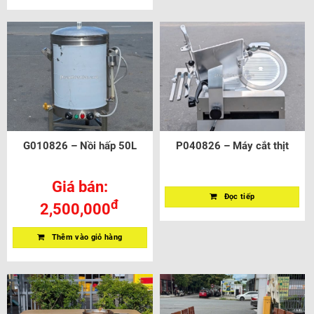
G010826 – Nồi hấp 50L
P040826 – Máy cắt thịt
Giá bán:
Đọc tiếp
đ
2,500,000
Thêm vào giỏ hàng