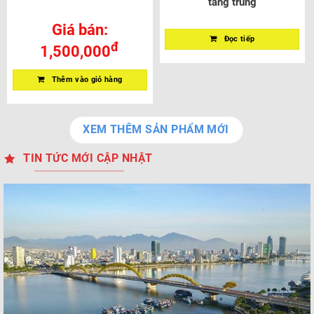
tầng trung
Giá bán:
Đọc tiếp
đ
1,500,000
Thêm vào giỏ hàng
XEM THÊM SẢN PHẨM MỚI
TIN TỨC MỚI CẬP NHẬT