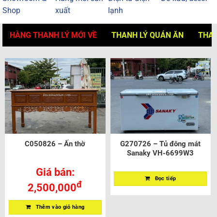
Shop
xuất
lạnh
HÀNG THANH LÝ MỚI VỀ
THANH LÝ QUÁN ĂN
THAN
C050826 – Ấn thờ
G270726 – Tủ đông mát
Sanaky VH-6699W3
Giá bán:
Đọc tiếp
đ
2,500,000
Thêm vào giỏ hàng