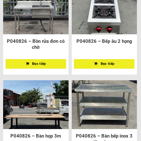
P040826 – Bồn rửa đơn có
P040826 – Bếp âu 2 họng
chờ
Đọc tiếp
Đọc tiếp
P040826 – Bàn họp 3m
P040826 – Bàn bếp inox 3