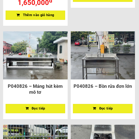
đ
1,650,000
Thêm vào giỏ hàng
P040826 – Máng hút kèm
P040826 – Bồn rửa đơn lớn
mô tơ
Đọc tiếp
Đọc tiếp