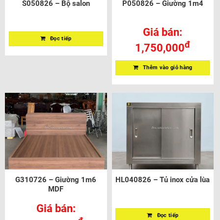
S050826 – Bộ salon
P050826 – Giường 1m4
Giá bán:
Đọc tiếp
đ
1,750,000
Thêm vào giỏ hàng
G310726 – Giường 1m6
HL040826 – Tủ inox cửa lùa
MDF
Giá bán:
Đọc tiếp