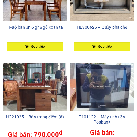
H-Bộ bàn ăn 6 ghế gỗ xoan ta
HL300625 – Quầy pha chế
Đọc tiếp
Đọc tiếp
H221025 – Bàn trang điểm (8)
T101122 – Máy tính tiền
Posbank
Giá bán:
đ
Giá bán:
790,000