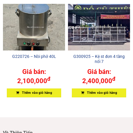
G220726 – Nồi phở 40L
G300925 – Kệ st đơn 4 tầng
nối 7
Giá bán:
Giá bán:
đ
đ
2,100,000
2,400,000
Thêm vào giỏ hàng
Thêm vào giỏ hàng
Về Thiên Tiến