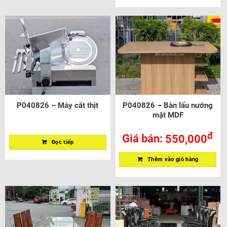
P040826 – Máy cắt thịt
P040826 – Bàn lẩu nướng
mặt MDF
đ
Giá bán:
550,000
Đọc tiếp
Thêm vào giỏ hàng