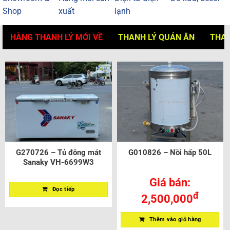
Shop
xuất
lạnh
HÀNG THANH LÝ MỚI VỀ
THANH LÝ QUÁN ĂN
THAN
G270726 – Tủ đông mát
G010826 – Nồi hấp 50L
Sanaky VH-6699W3
Giá bán:
Đọc tiếp
đ
2,500,000
Thêm vào giỏ hàng