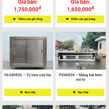
Giá bán:
Giá bán:
đ
đ
1,750,000
1,650,000
Thêm vào giỏ hàng
Thêm vào giỏ hàng
HL040826 – Tủ inox cửa lùa
P040826 – Máng hút kèm
mô tơ
Đọc tiếp
Đọc tiếp