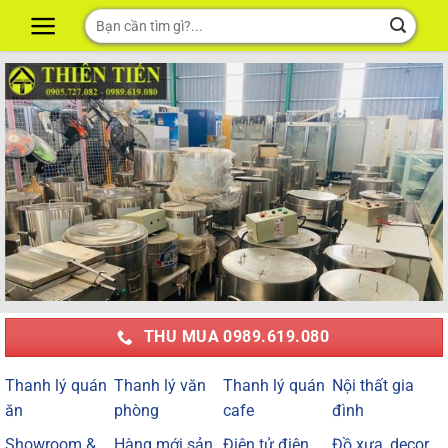
Skip
Tìm
to
kiếm:
content
THU MUA 0989.619.080
Thanh lý quán
Thanh lý văn
Thanh lý quán
Nội thất gia
ăn
phòng
cafe
đình
Showroom &
Hàng mới sản
Điện tử điện
Đồ xưa, decor