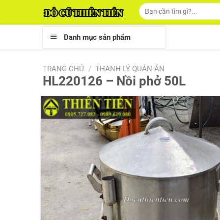
Skip
Tìm
kiếm:
to
content
Danh mục sản phẩm
TRANG CHỦ
/
THANH LÝ QUÁN ĂN
HL220126 – Nồi phở 50L