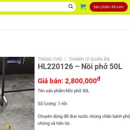
Sản phẩm đã xem
TRANG CHỦ
/
THANH LÝ QUÁN ĂN
HL220126 – Nồi phở 50L
đ
Giá bán:
2,800,000
Tên sản phẩm:Nồi phở 50L
Số lượng: 1 nồi
Chuyên dùng để đun nước nhúng chần bánh phở
chóng và tiện lợi.