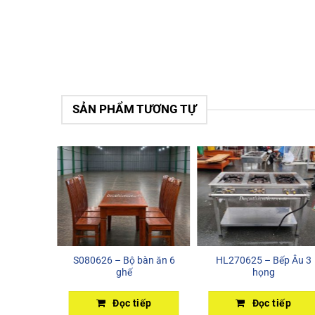
SẢN PHẨM TƯƠNG TỰ
S080626 – Bộ bàn ăn 6
HL270625 – Bếp Âu 3
ng hút
ghế
họng
iếp
Đọc tiếp
Đọc tiếp