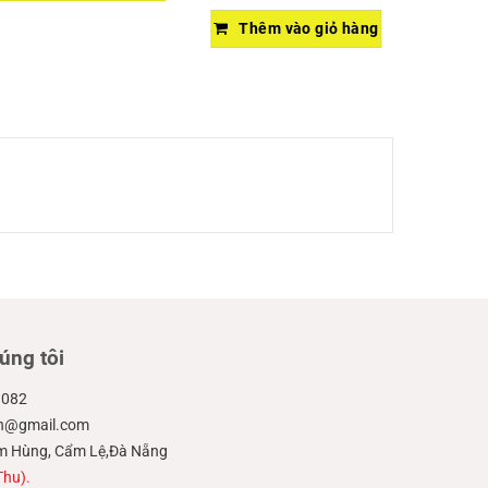
Thêm vào giỏ hàng
úng tôi
.082
ien@gmail.com
hạm Hùng, Cẩm Lệ,Đà Nẵng
Thu).