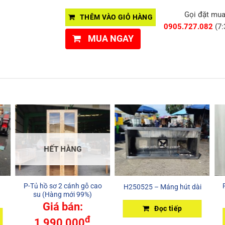
Gọi đặt mu
THÊM VÀO GIỎ HÀNG
0905.727.082
(7:
MUA NGAY
HẾT HÀNG
P-Tủ hồ sơ 2 cánh gỗ cao
H250525 – Máng hút dài
su (Hàng mới 99%)
Giá bán:
Đọc tiếp
đ
1,990,000