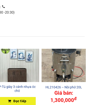
a:
30 -20:30)
P-Tủ giày 3 cánh nhựa óc
T080422
HL210426 – Nồi phở 20L
chó
trần Re
Giá bán:
đ
1,300,000
Đọc tiếp