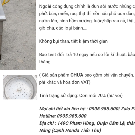
Ngoài công dụng chính là đun sôi nước nhúng 
phở, bún, miến, rau, thịt thì nồi nấu phở còn dùn
nước lèo, ninh hầm xương, luộc/hấp rau củ, thịt,
giò chả, các loại bánh,…
Không bụi than, tiết kiệm thời gian
Bao test đổi trả 10 ngày nếu có lỗi kĩ thuật, bả
tháng
( Giá sản phẩm
CHƯA
bao gồm phí vận chuyển, 
phí khác và hóa đơn VAT)
Tình trạng sử dụng: Còn mới 70% (hư vòi)
Mọi chi tiết xin liên hệ : 0905.985.600( Zalo P
Hotline: 0905.985.600
Địa chỉ : 149C Phạm Hùng, Quận Cẩm Lệ, thà
Nẵng (Cạnh Honda Tiến Thu)