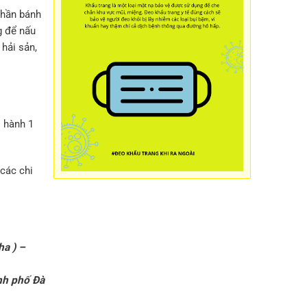
chần bánh
g để nấu
 hải sản,
o hành 1
các chi
ha ) –
nh phố Đà