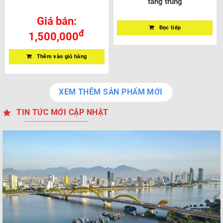
tầng trung
Giá bán:
Đọc tiếp
đ
1,500,000
Thêm vào giỏ hàng
XEM THÊM SẢN PHẨM MỚI
TIN TỨC MỚI CẬP NHẬT