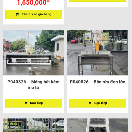
đ
1,650,000
Thêm vào giỏ hàng
P040826 – Máng hút kèm
P040826 – Bồn rửa đơn lớn
mô tơ
Đọc tiếp
Đọc tiếp