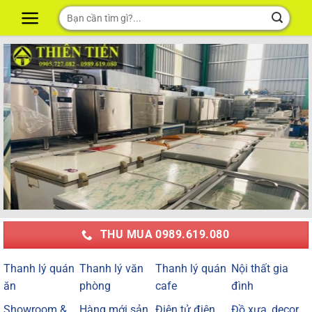
Skip
Tìm
to
kiếm:
content
THU MUA 0989.619.080
Thanh lý quán
Thanh lý văn
Thanh lý quán
Nội thất gia
ăn
phòng
cafe
đình
Showroom &
Hàng mới sản
Điện tử điện
Đồ xưa, decor