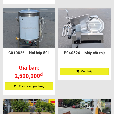
G010826 – Nồi hấp 50L
P040826 – Máy cắt thịt
Giá bán:
Đọc tiếp
đ
2,500,000
Thêm vào giỏ hàng