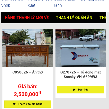
Shop
xuất
lạnh
HÀNG THANH LÝ MỚI VỀ
THANH LÝ QUÁN ĂN
THAN
C050826 – Ấn thờ
G270726 – Tủ đông mát
Sanaky VH-6699W3
Giá bán:
Đọc tiếp
đ
2,500,000
Thêm vào giỏ hàng