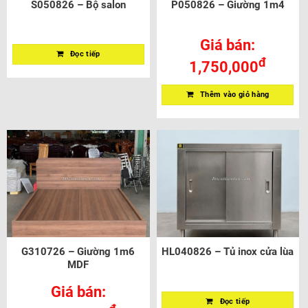
S050826 – Bộ salon
P050826 – Giường 1m4
Giá bán:
Đọc tiếp
đ
1,750,000
Thêm vào giỏ hàng
G310726 – Giường 1m6
HL040826 – Tủ inox cửa lùa
MDF
Giá bán:
Đọc tiếp