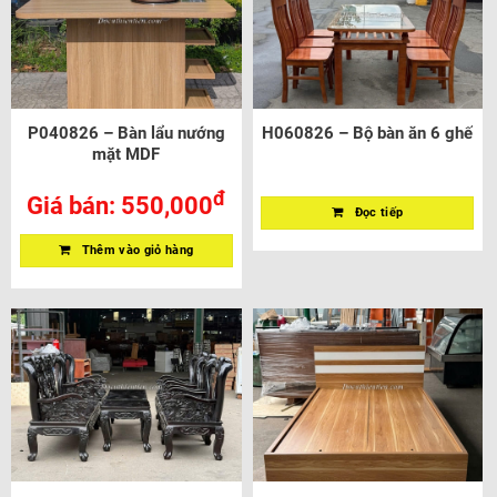
P040826 – Bàn lẩu nướng
H060826 – Bộ bàn ăn 6 ghế
mặt MDF
đ
Giá bán:
550,000
Đọc tiếp
Thêm vào giỏ hàng