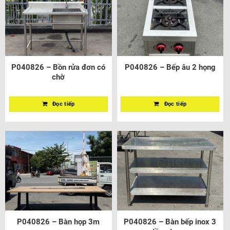
P040826 – Bồn rửa đơn có
P040826 – Bếp âu 2 họng
chờ
Đọc tiếp
Đọc tiếp
P040826 – Bàn họp 3m
P040826 – Bàn bếp inox 3