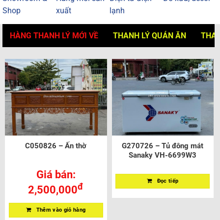
Shop
xuất
lạnh
HÀNG THANH LÝ MỚI VỀ
THANH LÝ QUÁN ĂN
THAN
C050826 – Ấn thờ
G270726 – Tủ đông mát
Sanaky VH-6699W3
Giá bán:
Đọc tiếp
đ
2,500,000
Thêm vào giỏ hàng