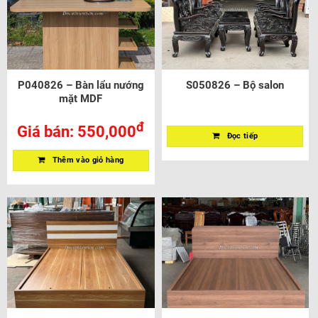
P040826 – Bàn lẩu nướng
S050826 – Bộ salon
mặt MDF
đ
Giá bán:
550,000
Đọc tiếp
Thêm vào giỏ hàng