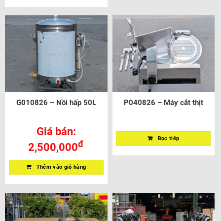
G010826 – Nồi hấp 50L
P040826 – Máy cắt thịt
Giá bán:
Đọc tiếp
đ
2,500,000
Thêm vào giỏ hàng