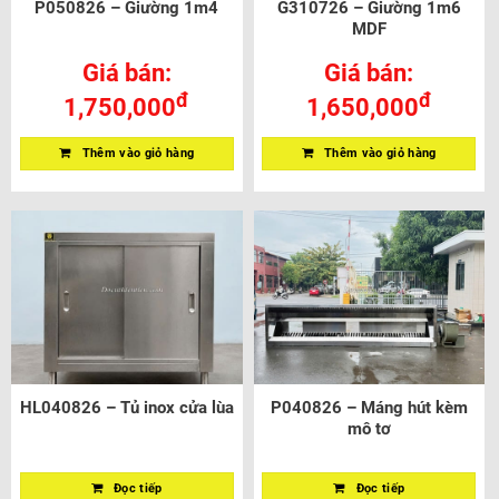
P050826 – Giường 1m4
G310726 – Giường 1m6
MDF
Giá bán:
Giá bán:
đ
đ
1,750,000
1,650,000
Thêm vào giỏ hàng
Thêm vào giỏ hàng
HL040826 – Tủ inox cửa lùa
P040826 – Máng hút kèm
mô tơ
Đọc tiếp
Đọc tiếp