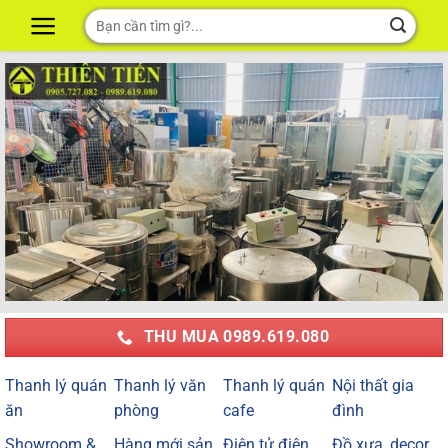
Skip
Tìm
to
kiếm:
content
THU MUA 0989.619.080
Thanh lý quán
Thanh lý văn
Thanh lý quán
Nội thất gia
ăn
phòng
cafe
đình
Showroom &
Hàng mới sản
Điện tử điện
Đồ xưa, decor