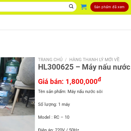
Sản phẩm đã xem
TRANG CHỦ
/
HÀNG THANH LÝ MỚI VỀ
HL300625 – Máy nấu nước 
đ
Giá bán:
1,800,000
Tên sản phẩm: Máy nấu nước sôi
Số lượng: 1 máy
Model : RC – 10
Điện áp: 220V / 50Hz