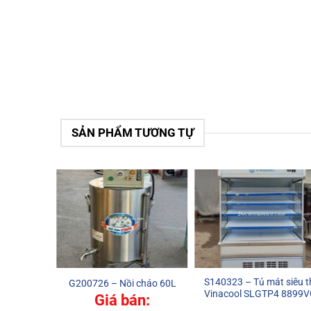
SẢN PHẨM TƯƠNG TỰ
S140323 – Tủ mát siêu t
 phở 30L
G200726 – Nồi cháo 60L
Vinacool SLGTP4 8899V
n:
Giá bán: