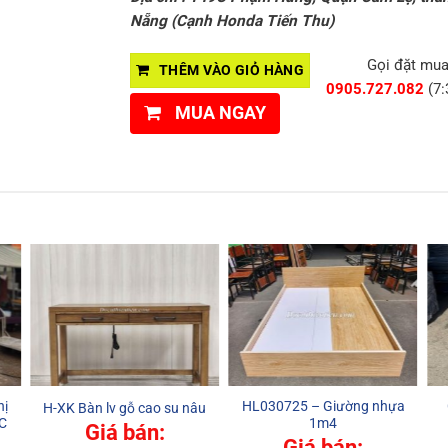
Nẵng (Cạnh Honda Tiến Thu)
Gọi đặt mu
THÊM VÀO GIỎ HÀNG
0905.727.082
(7:
MUA NGAY
hị
HL030725 – Giường nhựa
H-XK Bàn lv gỗ cao su nâu
C
1m4
Giá bán:
Giá bán: