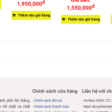
đ
1,950,000
đ
1,550,000
Thêm vào giỏ hàng
Thêm vào giỏ hàng
Chính sách cửa hàng
Liên hệ với ch
hành phố Đà Nẵng,
-
Chính sách đổi trả
- Hotline: 0905.727
tốt nhất và chất
-
Chính sách thanh toán
- Mail: docuthient