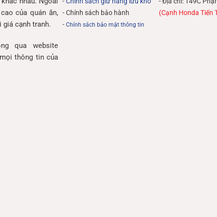
 khác nhau. Ngoài
-
Chính sách giữ hàng lưu kho
- Địa chỉ: 149C P
 cao của quán ăn,
- Chính sách bảo hành
(Cạnh Honda Tiến 
 giá cạnh tranh.
-
Chính sách bảo mật thông tin
ng qua website
mọi thông tin của