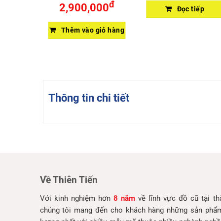
đ
đ
00
2,900,000
Đọc tiếp
giỏ hàng
Thêm vào giỏ hàng
Thông tin chi tiết
Về Thiên Tiến
Với kinh nghiệm hơn
8 năm
về lĩnh vực đồ cũ tại t
chúng tôi mang đến cho khách hàng những sản phẩm 