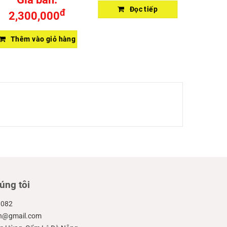
Đọc tiếp
đ
2,300,000
Thêm vào giỏ hàng
úng tôi
.082
ien@gmail.com