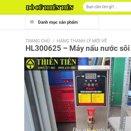
Skip
Tìm
kiếm:
to
content
Danh mục sản phẩm
TRANG CHỦ
/
HÀNG THANH LÝ MỚI VỀ
HL300625 – Máy nấu nước sôi