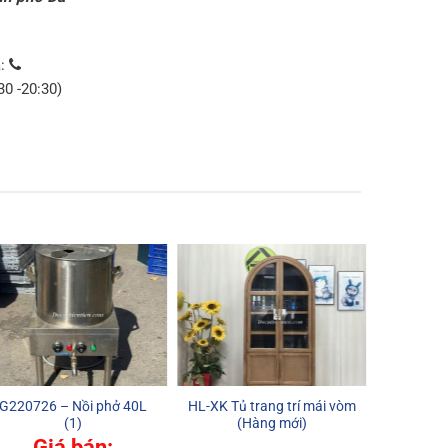
a:
30 -20:30)
G220726 – Nồi phở 40L
HL-XK Tủ trang trí mái vòm
C3007
(1)
(Hàng mới)
Giá bán: