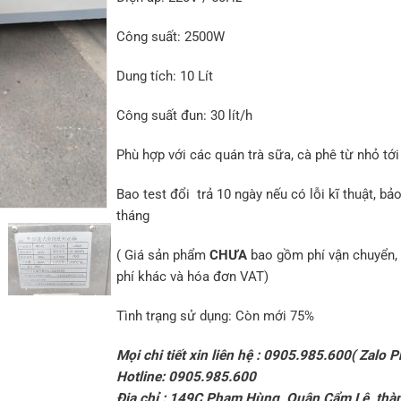
Công suất: 2500W
Dung tích: 10 Lít
Công suất đun: 30 lít/h
Phù hợp với các quán trà sữa, cà phê từ nhỏ tới
Bao test đổi trả 10 ngày nếu có lỗi kĩ thuật, bả
tháng
( Giá sản phẩm
CHƯA
bao gồm phí vận chuyển, 
phí khác và hóa đơn VAT)
Tình trạng sử dụng: Còn mới 75%
Mọi chi tiết xin liên hệ : 0905.985.600( Zalo P
Hotline: 0905.985.600
Địa chỉ : 149C Phạm Hùng, Quận Cẩm Lệ, thà