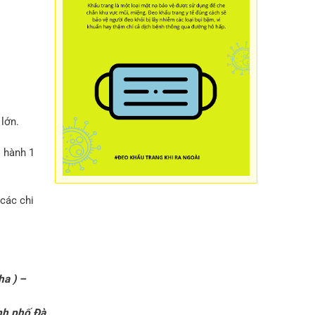
 lớn.
o hành 1
các chi
ha ) –
nh phố Đà