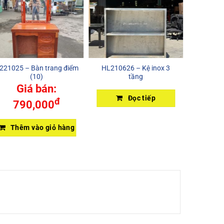
221025 – Bàn trang điểm
HL210626 – Kệ inox 3
G0306
(10)
tầng
Giá bán:
Đọc tiếp
đ
790,000
Thêm vào giỏ hàng