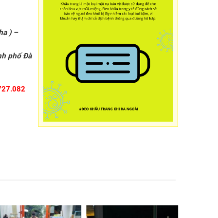
ha ) –
nh phố Đà
727.082