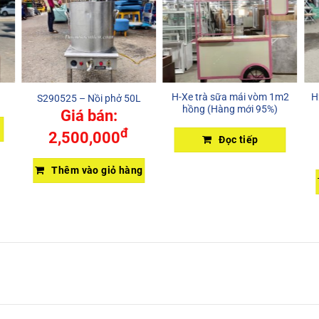
H-Xe trà sữa mái vòm 1m2
H
S290525 – Nồi phở 50L
hồng (Hàng mới 95%)
Giá bán:
đ
2,500,000
Đọc tiếp
Thêm vào giỏ hàng