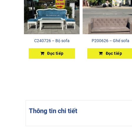
C240726 – Bộ sofa
P200626 – Ghế sofa
Đọc tiếp
Đọc tiếp
 nướng đá
a
iếp
Thông tin chi tiết