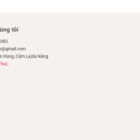
úng tôi
.082
ien@gmail.com
hạm Hùng, Cẩm Lệ,Đà Nẵng
Thu).