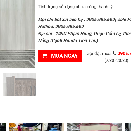
Tình trạng sử dụng:chưa dùng thanh lý
Mọi chi tiết xin liên hệ : 0905.985.600( Zalo P
Hotline: 0905.985.600
Địa chỉ : 149C Phạm Hùng, Quận Cẩm Lệ, thà
Nẵng (Cạnh Honda Tiến Thu)
Gọi đặt mua:
0905.
MUA NGAY
(7:30 -20:30)