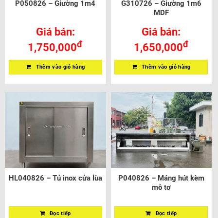
P050826 – Giường 1m4
G310726 – Giường 1m6
MDF
Giá bán:
Giá bán:
đ
đ
1,750,000
1,650,000
Thêm vào giỏ hàng
Thêm vào giỏ hàng
HL040826 – Tủ inox cửa lùa
P040826 – Máng hút kèm
mô tơ
Đọc tiếp
Đọc tiếp