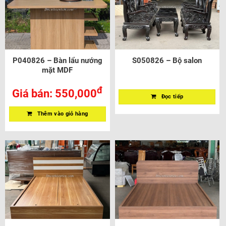
P040826 – Bàn lẩu nướng
S050826 – Bộ salon
mặt MDF
đ
Giá bán:
550,000
Đọc tiếp
Thêm vào giỏ hàng