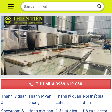
Skip
Tìm
to
kiếm:
content
THU MUA 0989.619.080
Thanh lý quán
Thanh lý văn
Thanh lý quán
Nội thất gia
ăn
phòng
cafe
đình
Showroom &
Hàng mới sản
Điện tử điện
Đồ xưa, decor