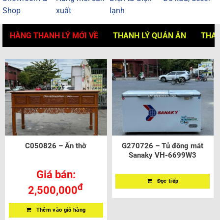
Shop
xuất
lạnh
HÀNG THANH LÝ MỚI VỀ
THANH LÝ QUÁN ĂN
THAN
C050826 – Ấn thờ
G270726 – Tủ đông mát
Sanaky VH-6699W3
Giá bán:
Đọc tiếp
đ
2,500,000
Thêm vào giỏ hàng