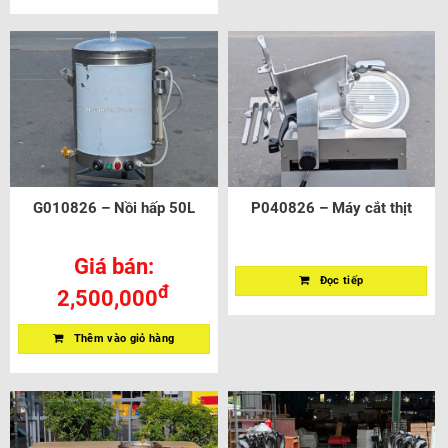
G010826 – Nồi hấp 50L
P040826 – Máy cắt thịt
Giá bán:
Đọc tiếp
đ
2,500,000
Thêm vào giỏ hàng