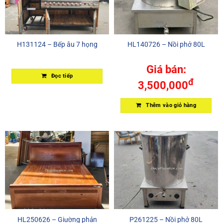
H131124 – Bếp âu 7 họng
HL140726 – Nồi phở 80L
Giá bán:
Đọc tiếp
đ
3,500,000
Thêm vào giỏ hàng
HL250626 – Giường phản
P261225 – Nồi phở 80L