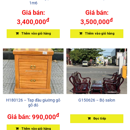
1m6
Giá bán:
Giá bán:
đ
đ
3,400,000
3,500,000
Thêm vào giỏ hàng
Thêm vào giỏ hàng
H180126 – Tap đầu giường gỗ
G150626 – Bộ salon
gõ đỏ
đ
Giá bán:
990,000
Đọc tiếp
Thêm vào giỏ hàng