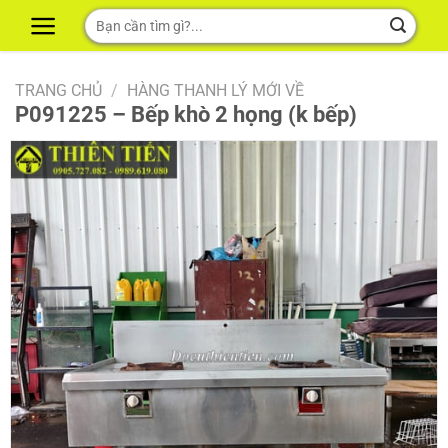
Skip
Tìm
to
kiếm:
content
TRANG CHỦ
/
HÀNG THANH LÝ MỚI VỀ
P091225 – Bếp khò 2 họng (k bếp)